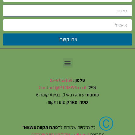
צרו קשר!
טלפון:
03-9153169
מייל
:
Contact@PTNEWS.co.il
כתובת:
עזרא גבאי 3, בניין A קומה 6
מטרו פארק
פתח תקווה
Ⓒ
כל הזכויות שמורות ל
"פתח תקווה NEWS"
מקבוצת
eBrand – ניהול מוניטין באינטרנט