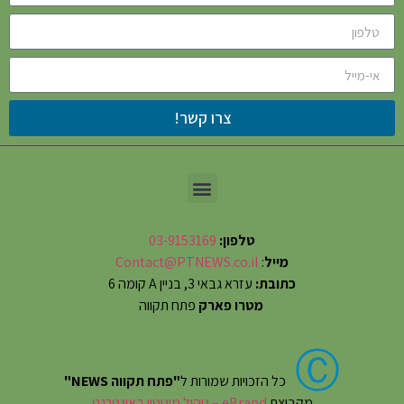
צרו קשר!
טלפון:
03-9153169
מייל
:
Contact@PTNEWS.co.il
כתובת:
עזרא גבאי 3, בניין A קומה 6
מטרו פארק
פתח תקווה
Ⓒ
כל הזכויות שמורות ל
"פתח תקווה NEWS"
מקבוצת
eBrand – ניהול מוניטין באינטרנט