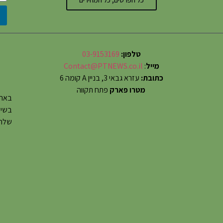
טלפון:
03-9153169
מייל
:
Contact@PTNEWS.co.il
כתובת:
עזרא גבאי 3, בניין A קומה 6
מטרו פארק
פתח תקווה
באתר
שלחו