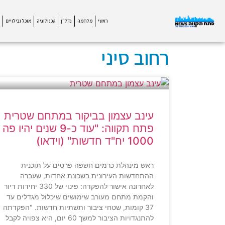
ראשי
מלחמה
נדל"ן
טכנולוגיה
אוכל ובילויים
רחוב סיני
עינב עצמון בביקור במתחם שטרית
פתח תקווה: "עוד כ-9 שנים יהיו פה
1000 יח"ד חדשות" (וידאו)
ראש מינהלת כרמים חשפה פרטים על תוכנית
ההתחדשות העירונית בשכונת אחדות, שעברה
לאחרונה אישור להפקדה: פינוי של 330 יחידות דיור
והקמת מתחם מעורב שימושים שיכלול מגדלים עד
37 קומות, שטחי ציבור ותשתיות חדשות. "הפקדתה
להתנגדויות הציבור למשך 60 יום, היא צפויה לקבל