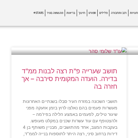
חנויות
רכב ותחבורה
פלילים
ספורט
חינוך
בריאות
מהנעשה בעיר
STARS⭐
תושב שערייה פ"ת רצה לבנות ממ"ד
בדירה. הועדה המקומית סירבה – אך
חזרה בה
תושבי השכונה במזרח העיר סבלו בשנתיים האחרונות
מעשרות פעמים בהם נאלצו לרוץ בזמן אזעקה מפני
שיגור טילים, לפעמים באמצע הלילה בפיז'מה –
ולהצטופף עם עוד עשרות שכנים במקלט מעופש.
בעקבות המצב, אחד מהתושבים, מבניין משותף בן 4
דירות ברחוב סיני, רצה היתר לתוספות בנייה לממ"ד,