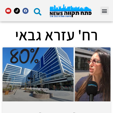
מדור STARS פתח תקווה
רח' עזרא גבאי