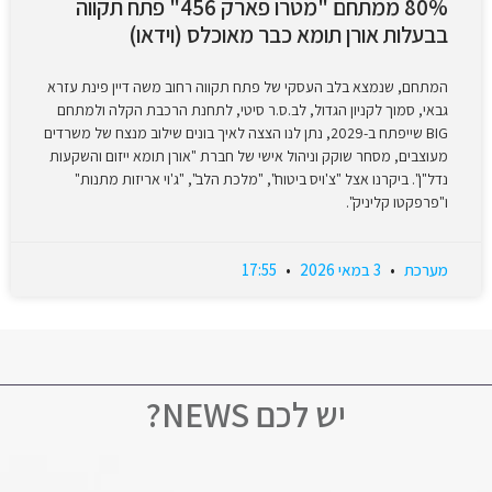
80% ממתחם "מטרו פארק 456" פתח תקווה
בבעלות אורן תומא כבר מאוכלס (וידאו)
המתחם, שנמצא בלב העסקי של פתח תקווה רחוב משה דיין פינת עזרא
גבאי, סמוך לקניון הגדול, לב.ס.ר סיטי, לתחנת הרכבת הקלה ולמתחם
BIG שייפתח ב-2029, נתן לנו הצצה לאיך בונים שילוב מנצח של משרדים
מעוצבים, מסחר שוקק וניהול אישי של חברת "אורן תומא ייזום והשקעות
נדל"ן". ביקרנו אצל "צ'ויס ביטוח", "מלכת הלב", "ג'וי אריזות מתנות"
ו"פרפקטו קליניק".
מערכת
3 במאי 2026
17:55
יש לכם NEWS?