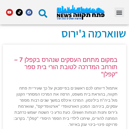
מדור STARS פתח תקווה
שווארמה ג'ירוס
במקום מתחם העסקים שנהרס בקפלן 7 –
תורחב המדרכה לטובת הורי בית ספר
"קפלן"
אתמול דיווחנו לכם ראשונים בפייסבוק על כך שעיריית פתח
תקווה, בהוראת בית משפט, הרסה את המרכז המסחרי הקטן
מול ביה"ח בילינסון. המרכז איכלס במשך שנים רבות מספר
עסקים, ביניהם: המכון האורטופדי "אורטופדיקס", שווארמת
ג'ירוס וחנות הנוחות Green. כעת נודע כי השטח ישמש כרחבת
המתנה להורים, שיחכו לילדי בית הספר היסודי "קפלן". בקרוב:
פרויקט פינוי-בינוי ענק באיזור.