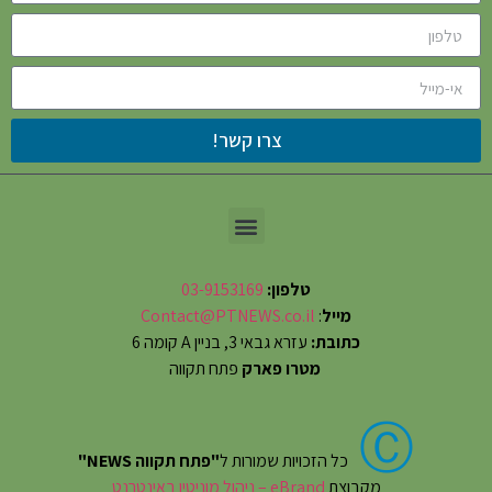
צרו קשר!
טלפון:
03-9153169
מייל
:
Contact@PTNEWS.co.il
כתובת:
עזרא גבאי 3, בניין A קומה 6
מטרו פארק
פתח תקווה
Ⓒ
כל הזכויות שמורות ל
"פתח תקווה NEWS"
מקבוצת
eBrand – ניהול מוניטין באינטרנט