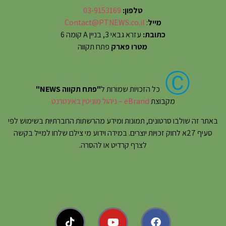
טלפון:
03-9153169
מייל
:
Contact@PTNEWS.co.il
כתובת:
עזרא גבאי 3, בניין A קומה 6
מטרו פארק
פתח תקווה
Ⓒ
כל הזכויות שמורות ל
"פתח תקווה NEWS"
מקבוצת
eBrand – ניהול מוניטין באינטרנט
באתר זה שולבו סרטונים, תמונות ומידע מהרשתות החברתיות בשימוש לפי
סעיף 27א לחוק זכויות יוצרים. במידה וידוע מי צילם שלחו למייל בקשה
לצרף קרדיט או להסרה.