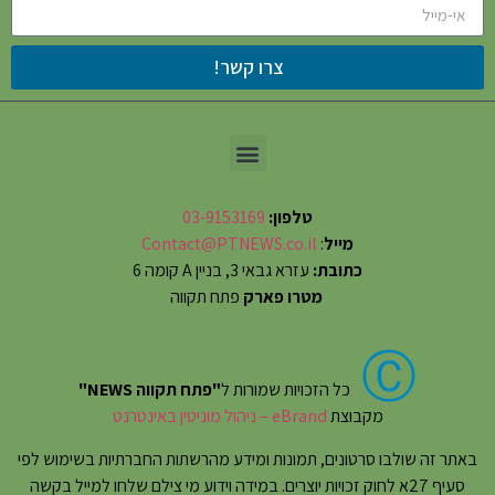
צרו קשר!
טלפון:
03-9153169
מייל
:
Contact@PTNEWS.co.il
כתובת:
עזרא גבאי 3, בניין A קומה 6
מטרו פארק
פתח תקווה
Ⓒ
כל הזכויות שמורות ל
"פתח תקווה NEWS"
מקבוצת
eBrand – ניהול מוניטין באינטרנט
באתר זה שולבו סרטונים, תמונות ומידע מהרשתות החברתיות בשימוש לפי
סעיף 27א לחוק זכויות יוצרים. במידה וידוע מי צילם שלחו למייל בקשה