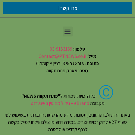
צרו קשר!
טלפון:
03-9153169
מייל
:
Contact@PTNEWS.co.il
כתובת:
עזרא גבאי 3, בניין A קומה 6
מטרו פארק
פתח תקווה
Ⓒ
כל הזכויות שמורות ל
"פתח תקווה NEWS"
מקבוצת
eBrand – ניהול מוניטין באינטרנט
באתר זה שולבו סרטונים, תמונות ומידע מהרשתות החברתיות בשימוש לפי
סעיף 27א לחוק זכויות יוצרים. במידה וידוע מי צילם שלחו למייל בקשה
לצרף קרדיט או להסרה.