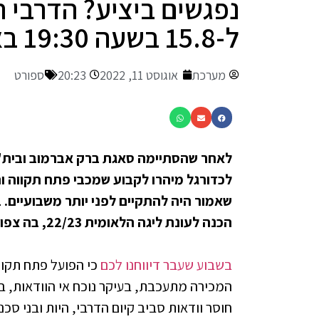
נפגשים ביציע? הדרבי 
ל-15.8 בשעה 19:30 באצטדיון "שלמה ביטוח"
מערכת
אוגוסט 11, 2022
20:23
ספורט
לאחר שהסתיימה סאגת ברק אברמוב ובית"
לכדורגל מיהרו לקבוע שמכבי פתח תקווה וה
שאמור היה להתקיים לפני יותר משבועיים. 
הכנה לעונת ליגה הלאומית 22/23, בה צפויות שתיהן להתמודד על העלייה לליגת העל.
בשבוע שעבר דיווחנו לכם
המכירה מתעכבת, בעיקר נוכח אי הוודאות, באשר
חוסר וודאות סביב קיום הדרבי, היות ובני ס