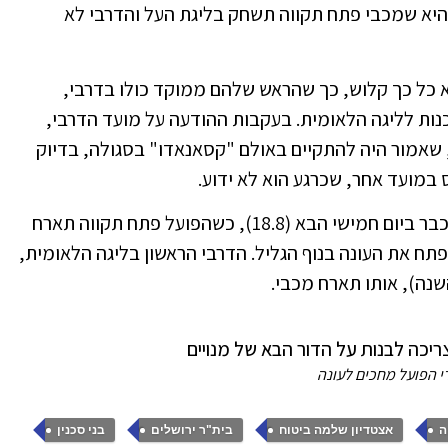
יא שמכבי פתח תקווה תשחק בליגת העל והדרבי לא
א כל כך קלוש, כך שהראש שלהם ממוקד כולו בדרבי,
נות לליגה הלאומית. בעקבות ההודעה על מועד הדרבי,
 שאמור היה להתקיים באולם "קסאנאדו" בסגולה, בדיוק
במועד אחר, שכרגע הוא לא ידוע.
בכל מקרה, הליגה הלאומית אמורה להיפתח כבר ביום חמישי הבא (18.8), כשהפועל פתח תקווה תארח
תח את העונה בנוף הגליל. הדרבי הראשון בליגה הלאומית,
י הפועל מחכים לעונה
,
,
,
,
ה
אצטדיון שלמה ביטוח
בית"ר ירושלים
בני סכנין