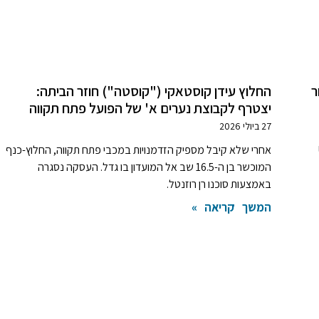
ר
החלוץ עידן קוסטאקי ("קוסטה") חוזר הביתה:
יצטרף לקבוצת נערים א' של הפועל פתח תקווה
27 ביולי 2026
וב-US
אחרי שלא קיבל מספיק הזדמנויות במכבי פתח תקווה, החלוץ-כנף
המוכשר בן ה-16.5 שב אל המועדון בו גדל. העסקה נסגרה
באמצעות סוכנו רן רוזנטל.
המשך קריאה »