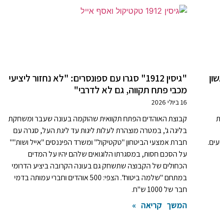
בי הראשון
"גיסין 1912" סגרו עם ספונסרים: "לא נחזור ליציעי
מכבי פתח תקווה, גם לא לדרבי"
16 ביולי 2026
דות
קבוצת האוהדים הפתח תקוואית שהוקמה בעונה שעבר ומשחקת
בליגה ג', במטרה מוצהרת לעלות ליגות עד ליגת העל, סגרה עם
ים.
חברת אמצעי הביטחון "טקטיקול" ומשרד הפיננסים "אייל ושות'"'
על הסכם חסות, במסגרתו הלוגואים שלהם יהיו על המדים
הכחולים של הקבוצה שתשחק גם בעונה הקרובה ביציע הדרומי
במתחם "שלמה ביטוח". הצפי: 500 אוהדים וחברי עמותה בדמי
חבר של 1000 ש"ח.
המשך קריאה »