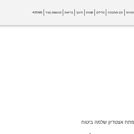
חנויות
רכב ותחבורה
פלילים
ספורט
חינוך
בריאות
מהנעשה בעיר
STARS⭐