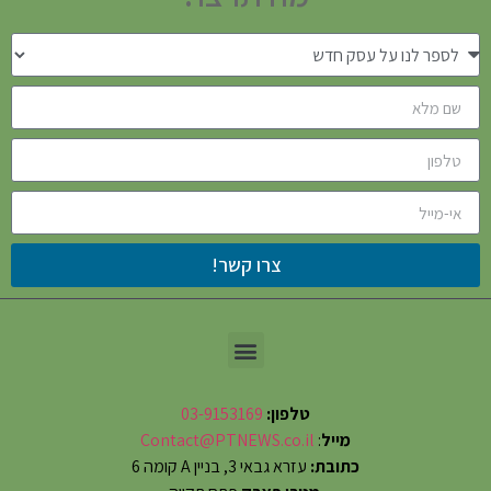
צרו קשר!
טלפון:
03-9153169
מייל
:
Contact@PTNEWS.co.il
כתובת:
עזרא גבאי 3, בניין A קומה 6