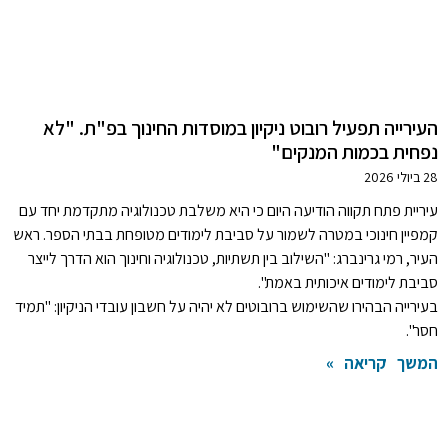
העירייה תפעיל רובוט ניקיון במוסדות החינוך בפ"ת. "לא
נפחית בכמות המנקים"
28 ביולי 2026
עיריית פתח תקווה הודיעה היום כי היא משלבת טכנולוגיה מתקדמת יחד עם
קמפיין חינוכי במטרה לשמור על סביבת לימודים מטופחת בבתי הספר. ראש
העיר, רמי גרינברג: "השילוב בין תשתיות, טכנולוגיה וחינוך הוא הדרך לייצר
סביבת לימודים איכותית באמת".
בעירייה הבהירו שהשימוש ברובוטים לא יהיה על חשבון עובדי הניקיון: "תמיד
חסר".
המשך קריאה »