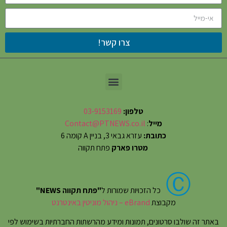
צרו קשר!
טלפון:
03-9153169
מייל
:
Contact@PTNEWS.co.il
כתובת:
עזרא גבאי 3, בניין A קומה 6
מטרו פארק
פתח תקווה
Ⓒ
כל הזכויות שמורות ל
"פתח תקווה NEWS"
מקבוצת
eBrand – ניהול מוניטין באינטרנט
באתר זה שולבו סרטונים, תמונות ומידע מהרשתות החברתיות בשימוש לפי