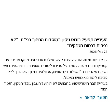
העירייה תפעיל רובוט ניקיון במוסדות החינוך בפ"ת. "לא
נפחית בכמות המנקים"
28 ביולי 2026
עיריית פתח תקווה הודיעה היום כי היא משלבת טכנולוגיה מתקדמת יחד עם
קמפיין חינוכי במטרה לשמור על סביבת לימודים מטופחת בבתי הספר. ראש
העיר, רמי גרינברג: "השילוב בין תשתיות, טכנולוגיה וחינוך הוא הדרך לייצר
סביבת לימודים איכותית באמת".
בעירייה הבהירו שהשימוש ברובוטים לא יהיה על חשבון עובדי הניקיון: "תמיד
חסר".
המשך קריאה »