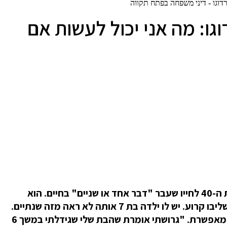
גו: מה אני יכול לעשות אם
הוא הגיע למשרדי בפתח תקווה, גבר בשנות ה-40 לחייו שעבר "דבר אחד או שניים" בחיים. הוא
דיבר בקול נמוך. מתקשה לתת אמון. סיפר שליבו קרוע. יש לו ילדה בת 7 אותה לא ראה מזה שנתיים.
הוא "מת" לראות אותה, אבל גרושתו אינה מאפשרת. "גרושתי אומרת שהבת שלי שגידלתי במשך 6