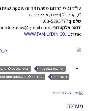
C, קומה 2 (פארק אולימפיה).
טלפון
: 03-5295777.
דואר אלקטרוני:
n.berdugolaw@gmail.com
אתר:
WWW.FAMILYDIN.CO.IL
,
אלימות במשפחה
בית המשפט לדיני מש
,
ניכור הורי
עורך דין לדיני משפחה פתח תקוו
מערכת