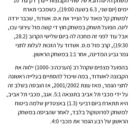
משחק הליגה הבא של שתי הקבוצות ייערך רק עוד 10
ימים (יום שני, 6.3 בשעה 19:00), כשמכבי תארח
למשחק קל מאוד על הנייר את א.ס. אשדוד, שכבר ירדה
ליגה. הפועל תשחק במשחק חוץ די קשה מול עירוני עכו,
אבל עוד לפני זה מחכה לה ביום שלישי הקרוב (28.2,
19:30), קרב מול מ.ס. אשדוד על הזכות לעלות לחצי
גמר גביע המדינה, אחר 1:1 במשחק הראשון.
בהפועל מצפים שקהל רב (הערכה:כ-1000) ילווה את
הקבוצה לאשדוד, במה שיכול להסתיים בעלייה ראשונה
לחצי הגמר, מאז עונת 2001/2002, אז הובסה בשלב זה
על ידי מכבי תל אביב בתוצאה 5:1. אגב, מכבי תל אביב,
היא תתארח ביום רביעי (1.3) באצטדיון שלמה ביטוח
למשחק לפרוטוקול בלבד, לאחר שהביסה במשחק
הראשון של רבע הגמר את מכבי 4:0.