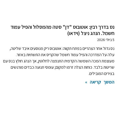
נס בדרך רבין: אוטובוס "דן" סטה מהמסלול והפיל עמוד
חשמל. הנהג ניצל (וידאו)
5 ביולי 2026
נס גדול אחר הצהריים בפתח תקווה: אוטובוס ריק מנוסעים איבד שליטה,
עלה על המדרכה והפיל עמוד חשמל שהקריס את התשתיות באזור.
מעוצמת המכה השמשה הקדמית התנפצה לחלוטין, אך הנהג חולץ בנס עם
שריטות בלבד. כוחות הצלה זרמו למקום; עומסי תנועה כבדים מורגשים
בצירים המובילים.
המשך קריאה »