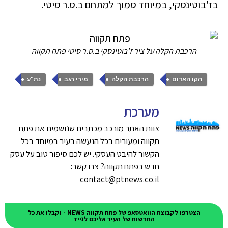
בז'בוטינסקי, במיוחד סמוך למתחם ב.ס.ר סיטי.
הרכבת הקלה על ציר ז'בוטינסקי ב.ס.ר סיטי פתח תקווה
,
,
,
הקו האדום
הרכבת הקלה
מירי רגב
נת"ע
מערכת
צוות האתר מורכב מכתבים שנושמים את פתח
תקווה ומעורים בכל הנעשה בעיר במיוחד בכל
הקשור להיבט העסקי. יש לכם סיפור טוב על עסק
חדש בפתח תקווה? צרו קשר:
contact@ptnews.co.il
הצטרפו לקבוצת הוואטסאפ של פתח תקווה NEWS - וקבלו את כל
החדשות של העיר אליכם לנייד