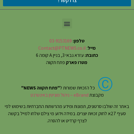
צרו קשר!
טלפון:
03-9153169
מייל
:
Contact@PTNEWS.co.il
כתובת:
עזרא גבאי 3, בניין A קומה 6
מטרו פארק
פתח תקווה
Ⓒ
כל הזכויות שמורות ל
"פתח תקווה NEWS"
מקבוצת
eBrand – ניהול מוניטין באינטרנט
באתר זה שולבו סרטונים, תמונות ומידע מהרשתות החברתיות בשימוש לפי
סעיף 27א לחוק זכויות יוצרים. במידה וידוע מי צילם שלחו למייל בקשה
לצרף קרדיט או להסרה.