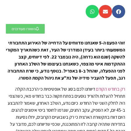
השארו מעודכנים
זוהי הפעם ה-5 שאנחנו מדווחים על הדחייה של האירוע התחבורתי
המשמעותי ביותר בעידן המודרני של העיר, זאת כשהתאריך המקורי
להשקה (שגם הוא נדחה), היה נובמבר 22. לפי דיווחים, קצב
ההתקדמות איטי מהצפוי, כשאנחנו בעיצומו של השלב האחרון
לפני ההפעלה, שהחל ב-8 באפריל. בנוסף נודע, כי שרת התחבורה
רגב, תפעל להעביר מידיה של נת"ע את ניהול הקמת המטרו.
רק בחודש הקודם
דיווחנו לכם בסוג של אופטימיות כי הרכבת הקלה
תתחיל להעלות ולהוריד נוסעים בפתח תקווה כבר בחודש מאי, כשהצפי
היה לחלק השני של החודש. כיום נודע, השלב האחרון, שאמור להתבצע
ב-45 יום, לא הספיק, עקב החגים, שגרמו לחוסר בימי אימונים לנהגים.
היום דווח בתקשורת הארצית כי רק בשבועיים הקרובים, יחלו נסיעות
בתדירות שתהיה קרובה לזו המתוכננת, שכפי שדיווחנו לכם, מדובר על