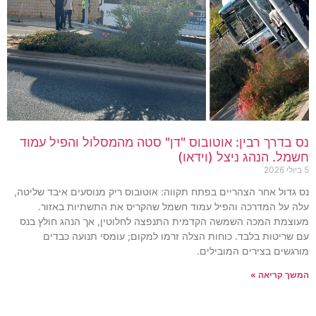
נס בדרך רבין: אוטובוס "דן" סטה מהמסלול והפיל עמוד
חשמל. הנהג ניצל (וידאו)
5 ביולי 2026
נס גדול אחר הצהריים בפתח תקווה: אוטובוס ריק מנוסעים איבד שליטה,
עלה על המדרכה והפיל עמוד חשמל שהקריס את התשתיות באזור.
מעוצמת המכה השמשה הקדמית התנפצה לחלוטין, אך הנהג חולץ בנס
עם שריטות בלבד. כוחות הצלה זרמו למקום; עומסי תנועה כבדים
מורגשים בצירים המובילים.
המשך קריאה »