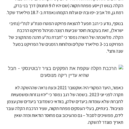
הקלה בגוש דן ייסע מפתח תקווה (שם יהיו לו 9 תחנות) דרך בני ברק,
רמת גן, תל אביב-יפו ובת ים ועלות הקמתו נאמדת ב-18.7 מיליארד שקל.
בנוסף, נודע כי רגב תפעל להוצאת פרויקט המטרו מנת"ע לנת"י (נתיבי
ישראל), זאת בעקבות חוסר שביעות רצונה מניהול פרויקט הרכבת
הקלה. מלשכתה של השרה נמסר כי "חברת נת"ע חרגה מהתקציב של
הפרויקט בכ-3 מיליארד שקלים ומלוחות הזמנים של הפרויקט במעל
שנה וחצי".
כאמור, היעד המקורי היה אוקטובר 2021 וכעת נראה שההשקה לא
תקרה לפני יוני 2023. בשמה של רגב נמסר כי "יהיו נגזרות ומשמעויות
לחברות שלא עומדות ביעדים שלהן, בוודאי כשמדובר ביעדים שהן עצמן
מציבות".
בינתיים, בעלי העסקים מפתח תקווה, שציר הרכבת הקלה עובר
לידם, ממשיכים לסבול – גם מהעיכוב וגם מחוסר הודאות ומזה שאין
תאריך מוגדר להשקה.