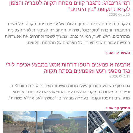
רמי גרינברג: נתגבר קווים מפתח תקווה לטבריה והצפון
לקראת תקופת "בין הזמנים"
20 ביולי 2026
בעקבות פניות תושבים ושיתוף פעולה של עיריית פתח תקווה מול משרד
התחבורה וחברת "סופרבוס", שירותי התחבורה הציבורית לעיר הצפונית
מתרחבים. ראש העיר, רמי גרינברג: "נמשיך לשפר ולהרחיב את אפשרויות
הנסיעה עבור תושבי העיר". כל הפרטים על התחנות והקווים.
המשך קריאה »
ארבעה אופנוענים חטפו דו"חות אמש במבצע אכיפה לילי
נגד מפגעי רעש ואופנועים בפתח תקווה
11 ביולי 2026
גם בסוף השבוע האחרון פעלו כוחות השיטור העירוני, סיירת הוונדליזם
וניידות המשטרה במוקדי הרעש בעיר. התוצאה: ארבעה רוכבי אופנוע
מרעישים נתפסו ונקנסו. בעירייה מבהירים: "נמשיך לאכוף ללא פשרות".
המשך קריאה »