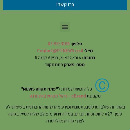
צרו קשר!
טלפון:
03-9153169
מייל
:
Contact@PTNEWS.co.il
כתובת:
עזרא גבאי 3, בניין A קומה 6
מטרו פארק
פתח תקווה
Ⓒ
כל הזכויות שמורות ל
"פתח תקווה NEWS"
מקבוצת
eBrand – ניהול מוניטין באינטרנט
באתר זה שולבו סרטונים, תמונות ומידע מהרשתות החברתיות בשימוש לפי
סעיף 27א לחוק זכויות יוצרים. במידה וידוע מי צילם שלחו למייל בקשה
לצרף קרדיט או להסרה.