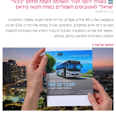
🚍 בשורה ירוקה לעיר: הושלמה הקמת מתחם "גיבורי
ישראל" לאוטובוסים חשמליים בפתח תקווה (וידאו)
25 ביולי 2026
בהשקעה של כ-80 מיליון שקלים, עיריית פתח תקווה ומשרד התחבורה
חונכים דיפו חדש ומתקדם. המתחם, שיכיל בסופו של דבר כ-530 חניות,
יאפשר את שדרוג התחבורה הציבורית בעיר ויתניע את העבודות להקמת
התחנה המרכזית החדשה ברחוב אורלוב.
המשך קריאה »