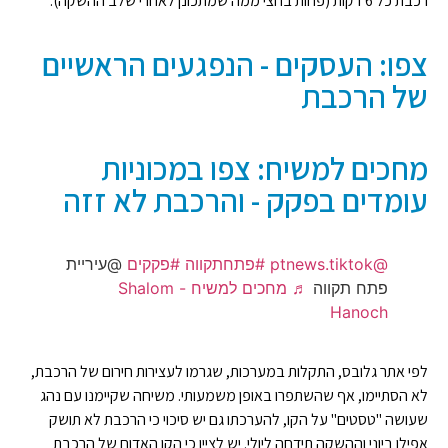
רכבת כל 6 דקות (פחות בחצי ממה שמתכונן לאחרי שלב ההשקה).
צפו: העסקים - הנפגעים הראשיים
של הרכבת
מחכים למשיח: צפו במכוניות
עומדים בפקק - והרכבת לא זזה
@ptnews.tiktok
#פתחתקווה
#פקקים
@עיריית
פתח תקווה
♬ מחכים למשיח - Shalom
Hanoch
לפי אתר גלובס, התקלות במערכות, שגרמו לעצירות חירום של הרכבת,
לא הסתיימו, אף שהשתפרו באופן משמעותי. משיחה שקיימנו עם נהג
שעושה "טסטים" על הקו, להערכתו גם יש סיכוי כי הרכבת לא תושק
אפילו ביוני וההשקה תידחה ליולי. יש לציין כי הקו האדום של הרכבת