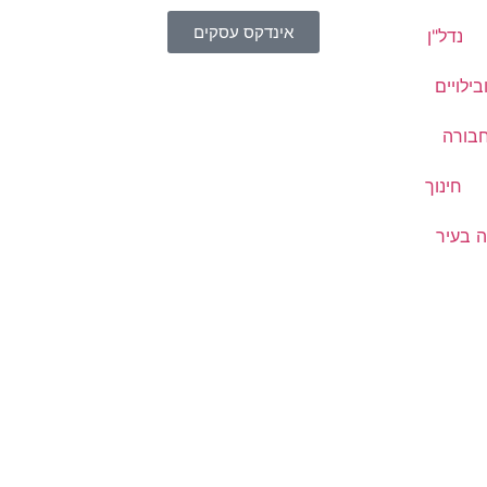
אינדקס עסקים
נדל"ן
בילויים
בורה
חינוך
 בעיר