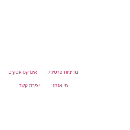
לכל עסק יש סיפור מעניין, אז למה שהוא
לא יופיע כאן?
התקשרו ל: 03-9153169
מדיניות פרטיות
אינדקס עסקים
מי אנחנו
יצירת קשר