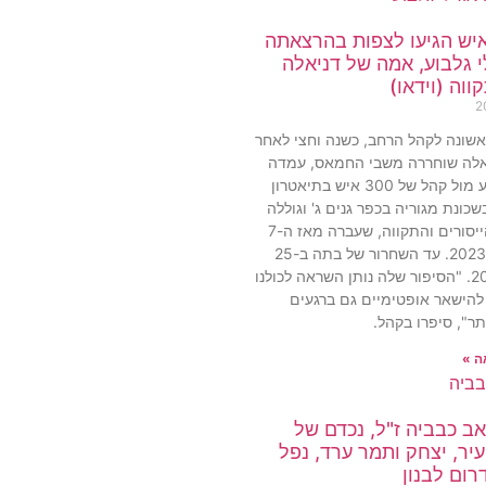
300 איש הגיעו לצפות בהרצאתה
 גלבוע, אמה של דניאלה
וה (וידאו)
שונה לקהל הרחב, כשנה וחצי לאחר
לה שוחררה משבי החמאס, עמדה
אורלי גלבוע מול קהל של 300 איש בתיאטרון
שכונת מגוריה בכפר גנים ג' וגוללה
את מסע הייסורים והתקווה, שעברה מאז ה-7
באוקטובר 2023. עד השחרור של בתה ב-25
בינואר 2025. "הסיפור שלה נותן השראה לכולנו
להישאר אופטימיים גם ברגעים
ר", סיפרו בקהל.
ה »
ב כבביה ז"ל, נכדם של
יר, יצחק ותמר ערד, נפל
ום לבנון