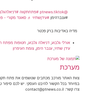
@ptnews.tiktok
#פתחתקווה
#דניאלהגלב
#ענברהימן
#עידןשתיוי
♬ סאונד מקורי - פתח 
מדיה באדיבות ברק פכטר
אורלי גלבוע
,
דניאלה גלבוע
,
חטופות מפתח תק
עידן שתיוי
,
ענבר הימן
,
צומת העיפרון
מערכת
צוות האתר מורכב מכתבים שנושמים את פתח תקוו
במיוחד בכל הקשור להיבט העסקי. יש לכם סיפור 
צרו קשר: contact@ptnews.co.il