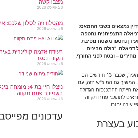
מצבו קשה
6 באוגוסט 2026
מהטלוויזיה לסלון שלכם: אי
אים עדיין נמצאים בשבי החמאס:
6 באוגוסט 2026
. דניאלה התצפיתנית נחטפה
קטובר 23, בעוד ענבר ועידן נחטפו משטח מסיבת
דניאלה: "כולנו מבינים
חירים – ובטח לפני החורף.
תקווה נסגר
6 באוגוסט 2026
תושבי פתח תקווה לא שוכחים את שלושת חטופי העיר, שכבר 13 חודשים הם
 המשיך גם המוצ"ש הזה, עם
ניצלו חיי בת 4:
את הייתה ההתכנסות הגדולה
בשניידר פתח תקווה
וראים לתושבי פתח תקווה
6 באוגוסט 2026
עירנו יחזרו.
עדכונים מפייסבוק
בוע בעצרת