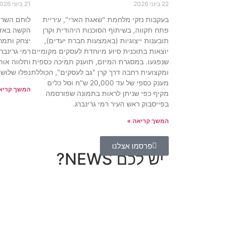
22 ביוני 2026
21 ביוני 2026
בעקבות נזקי מלחמת "שאגת הארי", עיריית
פתח תקווה, בשיתוף הסוכנות היהודית וקרן
הקשה באזו
תובענות ייצוגיות (באמצעות חברת יעדים),
יצחק ותמר
יוצאות בתוכנית סיוע מיוחדת לעסקים מקומיים
רמי גרינבר
שנפגעו. במסגרת המיזם, תוענק תמיכה כספית
ותלווה או
ומקצועית רחבה דרך קרן "גב לעסקים", הכוללת
נפלו שלושה
מענק כספי של עד 20,000 ש"ח וסל כלים
המשך קריא
מקיף כפי שניתן לראות בתמונה שפורסמה
בפייסבוק ראש העיר רמי גרינברג.
המשך קריאה »
פרסמו אצלנו
יש לכם NEWS?
מחכים לשמוע מה חדש אצלך