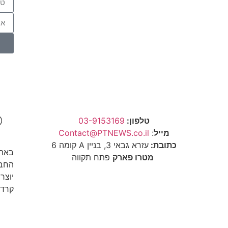
יש לכם עסק בפתח תקווה? זה המקום
שלכם לתפוס נוכחות דיגיטלית לוקאלית
כל הפרטים, כל המחירים
טלפון:
03-9153169
Ⓒ כל
מייל
:
Contact@PTNEWS.co.il
כתובת:
עזרא גבאי 3, בניין A קומה 6
באתר
מטרו פארק
פתח תקווה
יוצר
קרדי