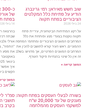
שוב חשש מאיראן: רמי גרינברג
כ-
הודיע על פתיחת כלל המקלטים
של אורלי
הציבוריים בפתח תקווה
בפתח תקו
24 ביולי 2026
14 ביולי 2026
על רקע המתיחות הביטחונית, עיריית פתח
בהרצאה רא
תקווה נוקטת בצעדי מנע ופותחת את כלל
שבתה דניא
המרחבים המוגנים הציבוריים ומתחמי המחסה
ההמוניים. ראש העיר קורא לתושבים להכין את
"התפוז", ב
המרחבים המוגנים הפרטיים, אך מדגיש: בשלב
זה אין כל שינוי בהנחיות פיקוד העורף.
המשך קריאה »
איך אפשר 
הקשים ביות
המשך קריא
בשורה לבעלי העסקים בפתח תקווה:
סמ"ר ליא
מענקים של עד 20,000 ש"ח
תושבי הע
למשקמי העסקים מהמלחמה
בקרב בדר