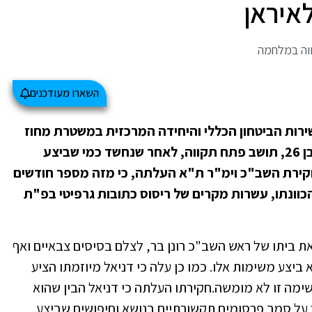
איראן
וה במלחמה
השארו מעודכנים
ירות הביטחון הכללי והיחידה המרכזית במשטרת מחוז
ת"א, נעצר במהלך החודש דניאל כי טוב, כבן 26, תושב פתח תקווה, לאחר שנחשד כמי שביצע
 חקירת השב"כ וימ"ר ת"א העלתה, כי מזה מספר חודשים
כוונתו, עשרות מקרים של ריסוס כתובות גרפיטי בפ"ת
 ביתו של ראש השב"כ רונן בר, לצלם בסיסים צבאיים ואף
 ביצע משימות אלו. כמו כן עלה כי דניאל מיוזמתו הציע
ימה זו לא מומשה.חקירתו העלתה כי דניאל הבין שהוא
ר על סמך פרסומים תקשורתיים בנושא וחיפושים שביצע