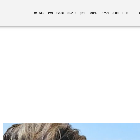
חנויות
רכב ותחבורה
פלילים
ספורט
חינוך
בריאות
מהנעשה בעיר
STARS⭐