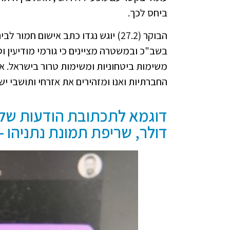
ביחס לכך.
הבוקר (27.2) יוגש נגדו כתב אישום חמור לבית המשפט המחוזי בלוד בגין עבירות של מגע עם סוכן חוץ.
בשב"כ ובמשטרה מציינים כי גורמי מודיעין ו
משימות ביטחוניות ומשימות טרור בישראל. א
החברתיות ואנו ומזהירים את אזרחי ותושבי יש
דולר, שריפת תמונת נתניהו - 50 דולר