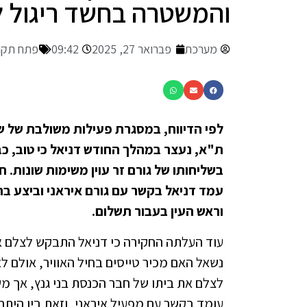
והמשטרה בחשד ריגול ל
מערכת
פברואר 27, 2025
09:42
פתח תקו
לפי הדיווח, במסגרת פעילות משולבת של ש
בשליחותו של גורם זר עוין משימות שונות.
עמד דניאל בקשר עם גורם איראני וביצע בה
וראש העין בעבור תשלום.
עוד העלתה החקירה כי דניאל התבקש לצלם את
נשאל האם מכיר טייסים בחיל האוויר, אולם לא
לצלם את ביתו של חבר הכנסת בני גנץ, אך מש
עומד בקשר עם מפעיל איראני, וזאת בין הית