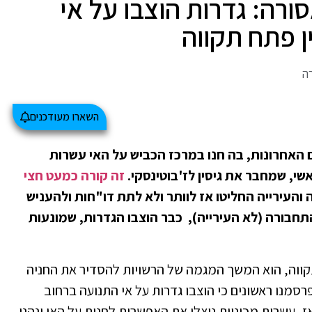
ורה: גדרות הוצבו על אי
ן פתח תקווה
ה
השארו מעודכנים
 האחרונות, בה חנו במרכז הכביש על האי עשרות
שי, שמחבר את גיסין לז'בוטינסקי.
זה קורה כמעט חצי
העירייה החליטו אז לוותר ולא לתת דו"חות ולהעניש
 בהחלטת משרד התחבורה (לא העירייה), כבר הוצבו הגדרות, שמונעות
תקווה, הוא המשך המגמה של הרשויות להסדיר את החניה
ית בפתח תקווה. כזכור, באפריל 2025, פרסמנו ראשונים כי הוצבו גדרות על אי התנועה ברחוב
אז, עשרות מכוניות ניצלו את האפשרות לחנות על האי ונהנו