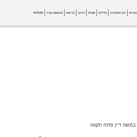
חנויות
רכב ותחבורה
פלילים
ספורט
חינוך
בריאות
מהנעשה בעיר
STARS⭐