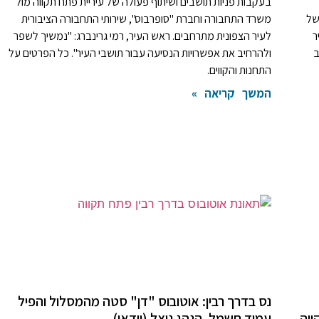
בעקבות פניות תושבים ושיתוף פעולה של עיריית פתח תקווה מול
של
משרד התחבורה וחברת "סופרבוס", שירותי התחבורה הציבורית
ר
לעיר הצפונית מתרחבים. ראש העיר, רמי גרינברג: "נמשיך לשפר
ב
ולהרחיב את אפשרויות הנסיעה עבור תושבי העיר". כל הפרטים על
התחנות והקווים.
המשך קריאה »
נס בדרך רבין: אוטובוס "דן" סטה מהמסלול והפיל
ווה
עמוד חשמל. הנהג ניצל (וידאו)