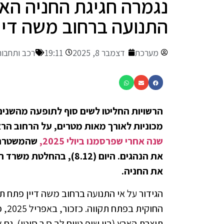
נגמרה חגיגת החניה האס
התנועה ברחוב משה דיי
מערכת
דצמבר 8, 2025
19:11
רכב ותחבור
הרשויות החליטו לשים סוף לתופעה מהשנים
מכוניות לאורך מאות מטרים, על הרחוב הרא
שנה אחרי שפרסמנו ביולי 2025,
שהמשטרה ו
את הנהגים. היום (8.12),
את החניה.
הגידור על אי התנועה ברחוב משה דיין פתח 
החוק
תוצרת הארץ (בין שופ טיים לב.ס.ר סיטי). גם 