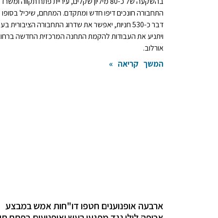
בהשקעה של כ-80 מיליון שקלים, עיריית פתח תקווה ומשרד
התחבורה חונכים דיפו חדש ומתקדם. המתחם, שיכיל בסופו 
דבר כ-530 חניות, יאפשר את שדרוג התחבורה הציבורית בעי
ויתניע את העבודות להקמת התחנה המרכזית החדשה ברחו
אורלוב.
המשך קריאה »
ארבעה אופנוענים חטפו דו"חות אמש במבצע
אכיפה לילי נגד מפגעי רעש ואופנועים בפתח תק