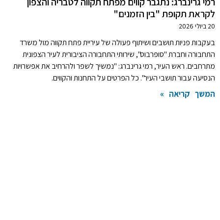
רמי גרינברג: נתגבר קווים מפתח תקווה לטבריה והצפון
לקראת תקופת "בין הזמנים"
20 ביולי 2026
בעקבות פניות תושבים ושיתוף פעולה של עיריית פתח תקווה מול משרד
התחבורה וחברת "סופרבוס", שירותי התחבורה הציבורית לעיר הצפונית
מתרחבים. ראש העיר, רמי גרינברג: "נמשיך לשפר ולהרחיב את אפשרויות
הנסיעה עבור תושבי העיר". כל הפרטים על התחנות והקווים.
המשך קריאה »