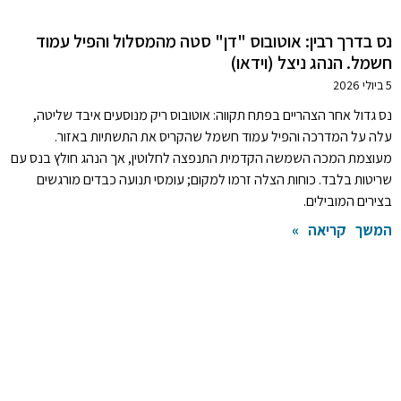
נס בדרך רבין: אוטובוס "דן" סטה מהמסלול והפיל עמוד
חשמל. הנהג ניצל (וידאו)
5 ביולי 2026
נס גדול אחר הצהריים בפתח תקווה: אוטובוס ריק מנוסעים איבד שליטה,
עלה על המדרכה והפיל עמוד חשמל שהקריס את התשתיות באזור.
מעוצמת המכה השמשה הקדמית התנפצה לחלוטין, אך הנהג חולץ בנס עם
שריטות בלבד. כוחות הצלה זרמו למקום; עומסי תנועה כבדים מורגשים
בצירים המובילים.
המשך קריאה »