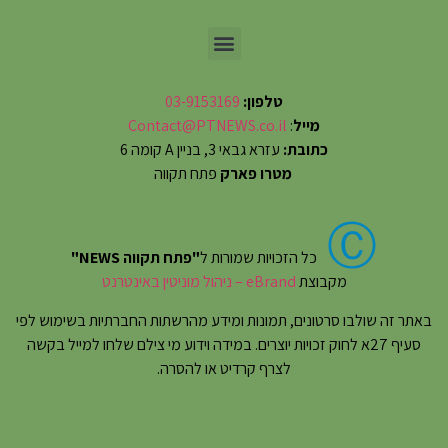
טלפון:
03-9153169
מייל
:
Contact@PTNEWS.co.il
כתובת:
עזרא גבאי 3, בניין A קומה 6
מטרו פארק
פתח תקווה
Ⓒ
כל הזכויות שמורות ל
"פתח תקווה NEWS"
מקבוצת
eBrand – ניהול מוניטין באינטרנט
באתר זה שולבו סרטונים, תמונות ומידע מהרשתות החברתיות בשימוש לפי
סעיף 27א לחוק זכויות יוצרים. במידה וידוע מי צילם שלחו למייל בקשה
לצרף קרדיט או להסרה.