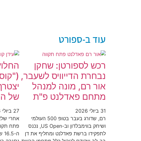
עוד ב-ספורט
רכש לספורטן: שחקן
החלוץ
נבחרת הדייוויס לשעבר,
("קוס
אור רם, מונה למנהל
יצטרף
מתחם פאדלנט פ"ת
של הפ
31 ביולי 2026
27 ביולי 2026
רם, שדורג בעבר בטופ 500 העולמי
אחרי שלא
ושיחק בווימבלדון וב-US Open, נכנס
פתח תקוו
לתפקידו ברשת פאדלנט ומחליף את דן
ה-5