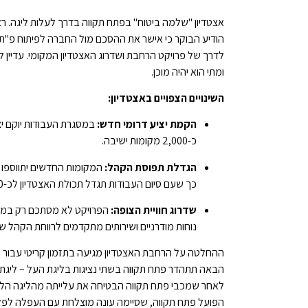
אצטדיון "שלמה ביטוח" בפתח תקווה בדרך לעלות ליגה. ראש
הודיע הבוקר כי אישר את ההסכם מול החברה לפיתוח פ"ת
לדרך של פרויקט הרחבת ושדרוג האצטדיון המקומי. עדיין 
ומתי הוא יהיה מוכן.
השינויים הצפויים באצטדיון:
הקמת יציע דרומי חדש:
במסגרת העבודות יוקם יצ
כ-2,000 מקומות ישיבה.
הגדלת תפוסת הקהל:
כך שעם סיום העבודות תגדל תכולת האצטדיון לכ-13,000 צופים.
שדרוג חוויית הצופה:
הפרויקט לא מסתכם רק במוש
נוחות מודרניים ושירותים מתקדמים לרווחת הקהל 
ההחלטה על הרחבת האצטדיון מגיעה בתזמון קריטי עבור הס
הבאה תתהדר פתח תקווה בשתי נציגות בליגת העל – ליגת
לאחר שמכבי פתח תקווה הבטיחה את עלייתה מהליגה הלאו