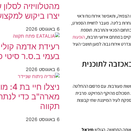
מהטלוויזיה לסלון 
יצרו ביקוש למקצו
פויה, ותאפשר אירוח נוח וראוי
רות בליגה. מעבר לחוויית הספורט,
6 באוגוסט 2026
בתחום הפנאי והתרבות. תוספת
קיים במתחם אירועי תרבות,
הופעות
דרט אירוח גבוה למען תושבי העיר
בעמי ב.ס.ר סיטי 
אכזבה לתוכנית
6 באוגוסט 2026
ניצלו 
ושות מעורבות. עם פרסום ההחלטה
 תסכולם מהיקף הפרויקט. מרבית
מארה"ב כדי לנתח 
קומות בלבד אינה מספקת לעיר המייצגת שתי קבוצות
תקווה
6 באוגוסט 2026
אותה התחושה. הגולש
מיכאל