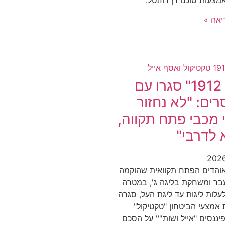
צעות סוכנו רן רוזנטל.
אה »
"גיסין 1912" סגרו עם
רים: "לא נחזור
י מכבי פתח תקווה,
 לדרבי"
והדים הפתח תקוואית שהוקמה
בר ומשחקת בליגה ג', במטרה
לות ליגות עד ליגת העל, סגרה
אמצעי הביטחון "טקטיקול"
ננסים "אייל ושות'"' על הסכם