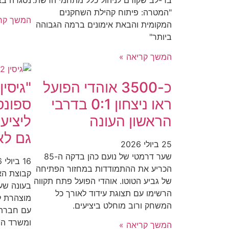
בר-לב שקודם לניהול כלל מתחמי הרשת.
נסגרה באמ
"המטרה: פיתוח קהילת השחקנים
המשך קרי
המקומית והבאת אימונים ברמה הגבוהה
ביותר"
המשך קריאה »
כ-3500 אוהדי הפועל
ראו ניצחון 0:1 בדרבי
ספונס
הראשון העונה
ליציע
גם לא
25 ביולי 2026
שער דרמטי של נועם כהן בדקה ה-85
16 ביולי 2026
הכריע את ההתמודדות במחזור הפתיחה
קבוצת הא
של גביע הטוטו. אוהדי הפועל פתח תקווה
בעונה שע
הרשימו עם תצוגת עידוד לאורך כל
מוצהרת לע
המשחק ורוב מוחלט ביציעים.
עם חברת 
ומשרד הפי
המשך קריאה »