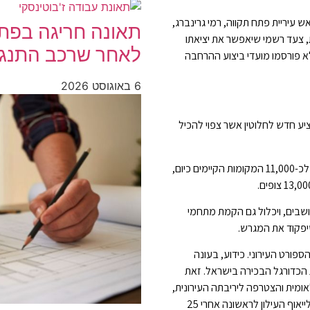
 עיריית פתח תקווה, רמי גרינברג,
תאונה חריגה בפתח
, צעד רשמי שיאפשר את יציאתו
לאחר שרכב התנגש
לא פורסמו מועדי ביצוע ההרחבה
6 באוגוסט 2026
יע חדש לחלוטין אשר צפוי להכיל
המקומות החדשים יתווספו לכ-11,000 המקומות הקיימים כיום,
בים, ויכלול גם הקמת מתחמי
שיפקוד את המגרש.
פורט העירוני. כידוע, בעונה
 הכדורגל הבכירה בישראל. זאת
מית והצטרפה ליריבתה העירונית,
הפועל פתח תקווה, שסיימה עונה מוצלחת עם העפלה לפלייאוף העילון לראשונה אחרי 25