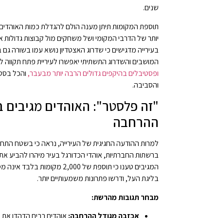
שנים.
תוספת המקומות תיתן מענה הולם להגדלת כמות האוהדים הצ
יותר של הדרבי המקומי ושל משחקים מול קבוצות גדולות אח
בעירייה מדגישים כי שדרוג האצטדיון נושא עמו בשורה גם 
המושבים והשדרוג התשתיתי יאפשרו לעיריית פתח תקווה ל
ופסטיבלים בהיקפים גדולים הרבה יותר מבעבר,
והכל בסטנ
והסביבה.
"זה פלסטר": האוהדים מגיבים ב
ההרחבה
למרות ההודעה החגיגית של העירייה, נראה כי בשטח התח
ברשתות החברתיות, אוהדי הכדורגל בעיר מיהרו להביע את
המגיבים טענו כי תוספת של 2,000 מ
בליגת העל, ודרשו פתרונות משמעותיים יותר.
מבחר תגובות מהרשת:
אכזבה מגודל ההרחבה:
אוהדים רבים הדהדו את 