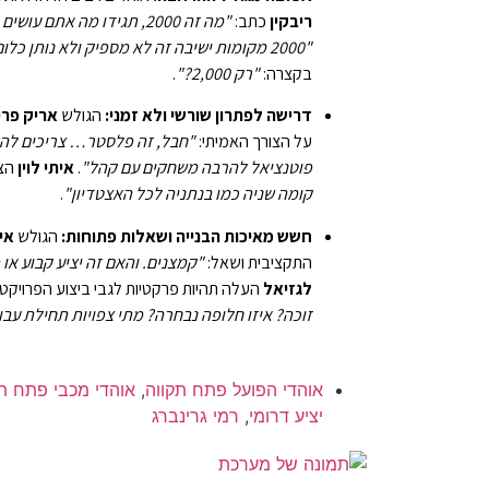
ריבקין
כתב:
"מה זה 2000, תגידו מה אתם עושים סתלבט"
"2000 מקומות ישיבה זה לא מספיק ולא נותן כלום"
בקצרה:
"רק 2,000?"
.
דרישה לפתרון שורשי ולא זמני:
הגולש
אריק פרי
על הצורך האמיתי:
"חבל, זה פלסטר… צריכים להג
פוטנציאל להרבה משחקים עם קהל"
.
איתי לוין
הצי
קומה שניה כמו בנתניה לכל האצטדיון"
.
חשש מאיכות הבנייה ושאלות פתוחות:
הגולש
אי
התקציבית ושאל:
"קמצנים. והאם זה יציע קבוע או פ
לגזיאל
העלה תהיות פרקטיות לגבי ביצוע הפרויקט
זוכה? איזו חלופה נבחרה? מתי צפויות תחילת עבו
אוהדי הפועל פתח תקווה
,
אוהדי מכבי פתח ת
יציע דרומי
,
רמי גרינברג