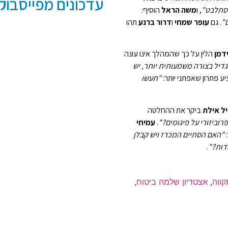
עדכונים מפייסבוק פ
, ו
משה הראל
הוסיף:
. גם
עופר שמחי
ו
דרור ברנע
תהו
דמן
הלין על כך שהמהלך אינו עונה
דיל בצורה משמעותית יותר, יש
ע פתרון שאפתני יותר:
"תעשו
יל אילת
ביקר את ההחלטה
רוביזורי על פיגומים?"
.
עמיחי
:
"האם הסתיים המכרז ויש קבלן
דות?"
.
קווה
,
אצטדיון שלמה ביטוח
,