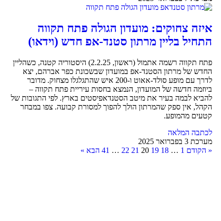
איזה צחוקים: מועדון הגולה פתח תקווה
התחיל בליין מרתון סטנד-אפ חדש (וידאו)
פתח תקווה רשמה אתמול (ראשון, 2.2.25) היסטוריה קטנה, כשהליין
החדש של מרתון הסטנד-אפ במועדון שבשכונת כפר אברהם, יצא
לדרך עם מופע סולד-אאוט ו-200 איש שהתגלגלו מצחוק. מדובר
ביוזמה חדשה של המועדון, הנמצא בחסות עיריית פתח תקווה –
להביא לבמה בעיר את מיטב הסטנדאפיסטים בארץ. לפי התגובות של
הקהל, אין ספק שהמרתון הולך להפוך למסורת קבועה. צפו במבחר
קטעים מהמופע.
לכתבה המלאה
מערכת
3 בפברואר 2025
« הקודם
1
…
18
19
20
21
22
…
41
הבא »