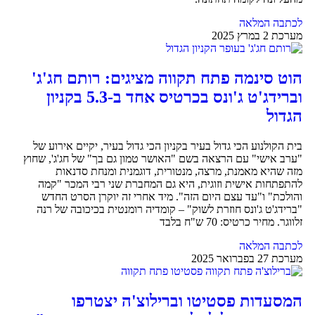
לכתבה המלאה
מערכת
2 במרץ 2025
הוט סינמה פתח תקווה מציגים: רותם חג'ג'
וברידג'ט ג'ונס בכרטיס אחד ב-5.3 בקניון
הגדול
בית הקולנוע הכי גדול בעיר בקניון הכי גדול בעיר, יקיים אירוע של
"ערב אישי" עם הרצאה בשם "האושר טמון גם בך" של חג'ג', שחוץ
מזה שהיא מאמנת, מרצה, מנטורית, דוגמנית ומנחת סדנאות
להתפתחות אישית וזוגית, היא גם המחברת שני רבי המכר "קמה
והולכת" ו"עד עצם היום הזה". מיד אחרי זה יוקרן הסרט החדש
"ברידג'ט ג'ונס חוזרת לשוק" – קומדיה רומנטית בכיכובה של רנה
זלווגר. מחיר כרטיס: 70 ש"ח בלבד
לכתבה המלאה
מערכת
27 בפברואר 2025
המסעדות פסטיטו וברילוצ'ה יצטרפו