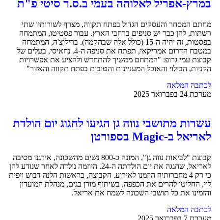
במרץ-אפריל לאלוהה בעמי ב.ס.ר סיטי פ"ת
מחתם המסחר והעסקים הגדול בפתח תקווה, מצרף לשורותיו שתי
רשתות, להן כבר יש סניפים ברחבי הארץ. עבור פסטיטו, המתמחה
בפסטות, זה יהיה ה-15 (כולל אלה שבהקמה). ברילוצ'ה, המתמחה
במטבח הדרום אמריקאי, תפתח את סניפה ה-4. נחאיסי, בעלים של
קבוצת עמי גרופ: "המתחם ממשיך להתחדש ולהציע את אפשרויות
הקניות, הבילוי והאוכל המעניינות והטובות בפתח תקווה והאזור"
לכתבה המלאה
מערכת
24 בפברואר 2025
עשרות מתושבי נווה גן הגיעו לחגוג יום הולדת
לאריאל ב-Magic בספורטן
קבוצת "לביאות נווה גן", המונה כ-800 נשים מהשכונה, אירגנו מסיבה
לאריאל, שחגגה את יום הולדתה ה-24. היוזמה נולדה לאחר שנודע להן
כי רק 4 מחברותיה הוזמנו לאירוע. הקבוצה, בראשות הלנה דבוש ויפית
לוי, החליטו להרים את הכפפה, בשיתוף מורן בגים, מנהלת המועדון
והזמינו את כל תושבי השכונה לשמח את אריאל.
לכתבה המלאה
מערכת
7 בפברואר 2025