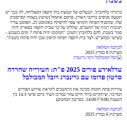
בשבת
ברנרדו בלחוביץ', הבעלים של קבוצת בתי הקפה המצליחה, לה כבר יש
תשעה סניפים ברחבי הארץ, פרסם אתמול (שישי) בעמוד הפייסבוק
שלו, שהסניף הפתח תקוואי צפוי להיפתח באוגוסט 25. הפוסט עורר
תגובות רבות של תושבים, שהלינו על כך שבית הקפה בפארק יהיה
סגור בשבת, להם בלחוביץ' השיב: "המקום יהיה פתוח 7 ימים בשבוע –
בשישי ובמוצ"ש. לצד בית הקפה ייפתח קיוסק שכן יהיה פתוח בשבת".
לכתבה המלאה
מערכת
8 במרץ 2025
עדלאידע פורים 2025 פ"ת: העירייה שחררה
סרטון פרומו עם גרינברג ויובל המבולבל
עיריית פתח תקווה מכינה את התושבים לקראת אירוע הפורים
המרכזי, שיתקיים ברח' חיים עוזר במרכז העיר ביום שישי 14.3 בין
השעות 9:00 ל-14:00. בסרטון המושקע
לכתבה המלאה
מערכת
6 במרץ 2025