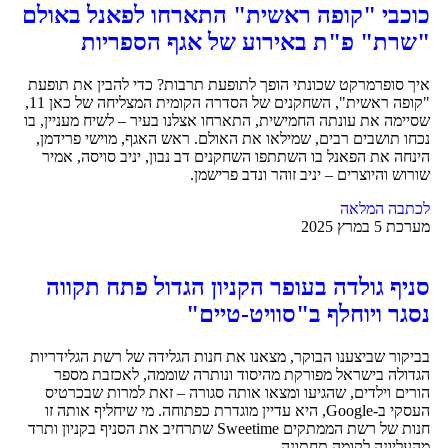
כוכבי "קופה ראשית" התארחו לפאנל באולם
"שרת" פ"ת באירוע של אגף הספריות
איך סופרמרקט שכונתי הופך לתופעת תרבות? כדי להבין את תופעת
"קופה ראשית", השחקנים של הסדרה הקומית המצליחה של כאן 11,
שסיימה את עונתה החמישית, התארחו אצלנו בעיר – לשיח מעניין, בו
נכחו תושבים רבים, שמילאו את האולם. ראש האגף, מוישי פרידמן,
הינחה את הפאנל בו השתתפו השחקנים דב נבון, יניב סויסה, אמיר
שורוש והיוצרים – יניב זוהר ונדב פרישמן.
לכתבה המלאה
מערכת
5 במרץ 2025
סניף גולדה בעופר הקניון הגדול פתח תקווה
נסגר ויוחלף ב"סוויט-טיים"
בביקור שביצענו הבוקר, מצאנו את חנות הגלידה של רשת הגלידריות
הגדולה בישראל מפורקת מהיסוד ונותרה שוממה, לאכזבת מספר
הורים וילדים, שהגיעו ומצאו אותה סגורה – זאת למרות שבכרטיס
העסקי ב-Google, היא עדיין מוגדרת כפתוחה. מי שיחליף אותה זו
חנות של רשת הממתקים Sweetime שתרחיב את הסניף בקניון ותרד
מהעליונה לקומה תחתונה.