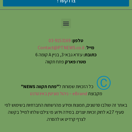
צרו קשר!
טלפון:
03-9153169
מייל
:
Contact@PTNEWS.co.il
כתובת:
עזרא גבאי 3, בניין A קומה 6
מטרו פארק
פתח תקווה
Ⓒ
כל הזכויות שמורות ל
"פתח תקווה NEWS"
מקבוצת
eBrand – ניהול מוניטין באינטרנט
באתר זה שולבו סרטונים, תמונות ומידע מהרשתות החברתיות בשימוש לפי
סעיף 27א לחוק זכויות יוצרים. במידה וידוע מי צילם שלחו למייל בקשה
לצרף קרדיט או להסרה.