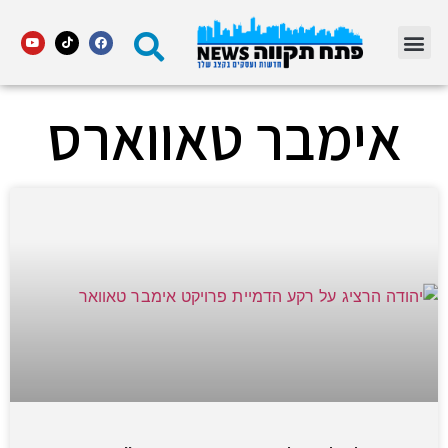
מדור STARS פתח תקווה
אימבר טאווארס