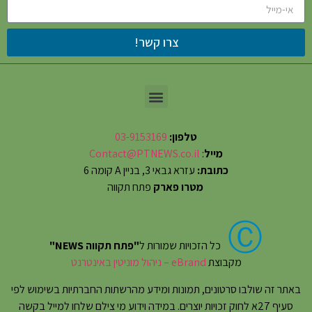
צרו קשר!
טלפון:
03-9153169
מייל
:
Contact@PTNEWS.co.il
כתובת:
עזרא גבאי 3, בניין A קומה 6
מטרו פארק
פתח תקווה
Ⓒ
כל הזכויות שמורות ל
"פתח תקווה NEWS"
מקבוצת
eBrand – ניהול מוניטין באינטרנט
באתר זה שולבו סרטונים, תמונות ומידע מהרשתות החברתיות בשימוש לפי
סעיף 27א לחוק זכויות יוצרים. במידה וידוע מי צילם שלחו למייל בקשה