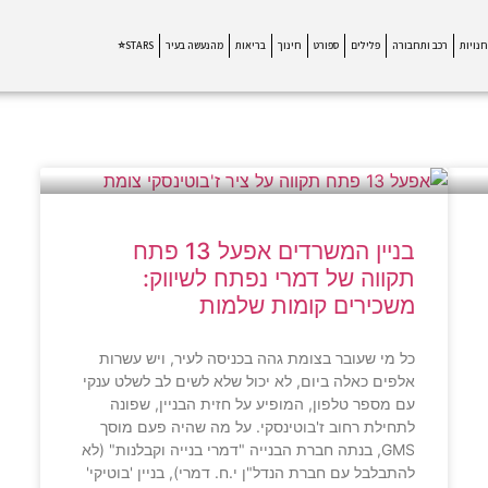
חנויות
רכב ותחבורה
פלילים
ספורט
חינוך
בריאות
מהנעשה בעיר
STARS⭐
בניין המשרדים אפעל 13 פתח
תקווה של דמרי נפתח לשיווק:
משכירים קומות שלמות
כל מי שעובר בצומת גהה בכניסה לעיר, ויש עשרות
אלפים כאלה ביום, לא יכול שלא לשים לב לשלט ענקי
עם מספר טלפון, המופיע על חזית הבניין, שפונה
לתחילת רחוב ז'בוטינסקי. על מה שהיה פעם מוסך
GMS, בנתה חברת הבנייה "דמרי בנייה וקבלנות" (לא
להתבלבל עם חברת הנדל"ן י.ח. דמרי), בניין 'בוטיקי'