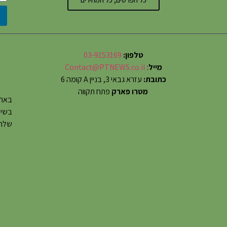
טלפון:
03-9153169
מייל
:
Contact@PTNEWS.co.il
כתובת:
עזרא גבאי 3, בניין A קומה 6
מטרו פארק
פתח תקווה
באתר
שלחו