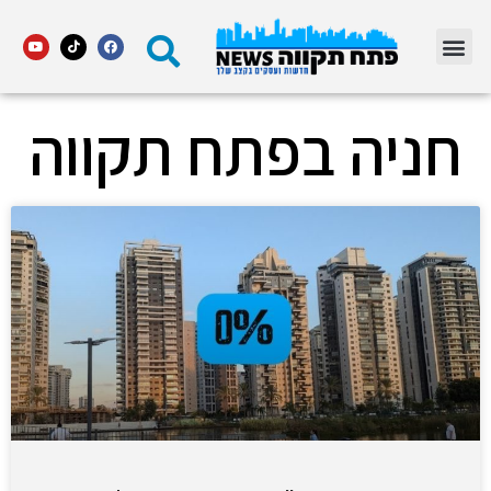
מדור STARS פתח תקווה
חניה בפתח תקווה