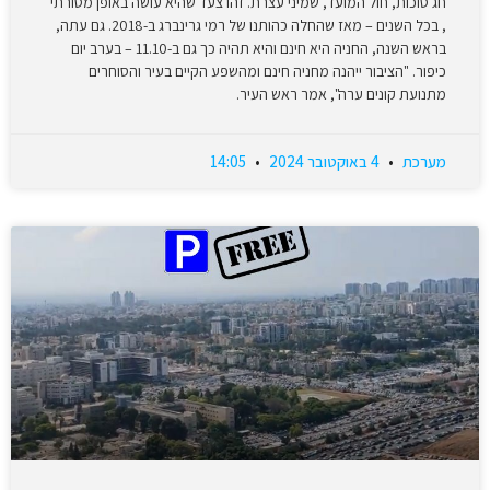
חג סוכות, חול המועד, שמיני עצרת. זהו צעד שהיא עושה באופן מסורתי
, בכל השנים – מאז שהחלה כהותנו של רמי גרינברג ב-2018. גם עתה,
בראש השנה, החניה היא חינם והיא תהיה כך גם ב-11.10 – בערב יום
כיפור. "הציבור ייהנה מחניה חינם ומהשפע הקיים בעיר והסוחרים
מתנועת קונים ערה", אמר ראש העיר.
מערכת
4 באוקטובר 2024
14:05