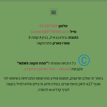
טלפון:
03-9153169
מייל
:
Contact@PTNEWS.co.il
כתובת:
עזרא גבאי 3, בניין A קומה 6
מטרו פארק
פתח תקווה
Ⓒ
כל הזכויות שמורות ל
"פתח תקווה NEWS"
מקבוצת
eBrand – ניהול מוניטין באינטרנט
באתר זה שולבו סרטונים, תמונות ומידע מהרשתות החברתיות בשימוש לפי
סעיף 27א לחוק זכויות יוצרים. במידה וידוע מי צילם שלחו למייל בקשה
לצרף קרדיט או להסרה.