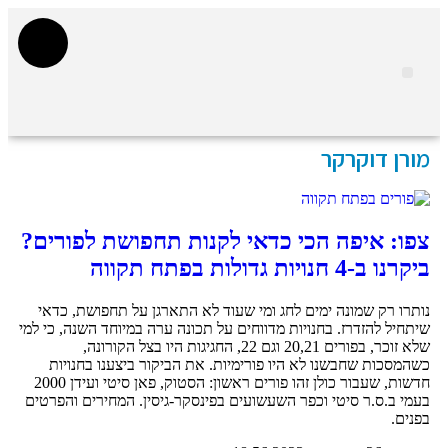
נדל"ן מסחרי חם
מהנעשה בעיר
נדל"ן בפתח תקווה
מדור STARS פתח תקווה
אינדקס עסקים
אוכל ובילויים
רכב ותחבורה
הייטק וטכנולוגיה
מורן דוקרקר
צפו: איפה הכי כדאי לקנות תחפושת לפורים?
ביקרנו ב-4 חנויות גדולות בפתח תקווה
נותרו רק שמונה ימים לחג ומי שעוד לא התארגן על תחפושת, כדאי
שיתחיל להזדרז. בחנויות מדווחים על תכונה ערה במיוחד השנה, כי למי
שלא זוכר, בפורים 20,21 וגם 22, החגיגות היו בצל הקורונה,
כשהמסכות שחבשנו לא היו פורימיות. את הביקור ביצענו בחנויות
חדשות, שעבור כולן זהו פורים ראשון: הסטוק, פאן סיטי ועידן 2000
בעמי ב.ס.ר סיטי וכפר השעשועים בפינסקר-גיסין. המחירים והפרטים
בפנים.