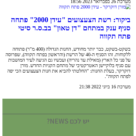
מערכת
26 בפברואר 2023
18:56
ביקור: רשת הצעצועים "עידן 2000" פתחה
סניף ענק במתחם "דן טאון" בב.ס.ר סיטי
פתח תקווה
בשקט-בשקט, כבר יותר מחודש, החנות הגדולה (400 מ"ר) פתוחה
ללקוחות. זהו הסניף ה-40 של הרשת (והראשון בפתח תקווה), שפרוסה
על פני כל הארץ (מאילת עד נהריה) ועכשיו גם הגיעה לעיר המושבות
עם סניף בלוקיישן האטרקטיבי של מתחם הקניות החדש. מורן
דוקרקר, בעלת החנות: "החלטתי להביא את חנות הצעצועים הכי יפה
לפתח תקווה".
מערכת
16 ביוני 2022
21:38
יש לכם NEWS?