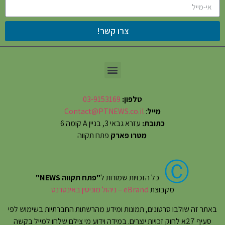
צרו קשר!
טלפון:
03-9153169
מייל
:
Contact@PTNEWS.co.il
כתובת:
עזרא גבאי 3, בניין A קומה 6
מטרו פארק
פתח תקווה
Ⓒ
כל הזכויות שמורות ל
"פתח תקווה NEWS"
מקבוצת
eBrand – ניהול מוניטין באינטרנט
באתר זה שולבו סרטונים, תמונות ומידע מהרשתות החברתיות בשימוש לפי
סעיף 27א לחוק זכויות יוצרים. במידה וידוע מי צילם שלחו למייל בקשה