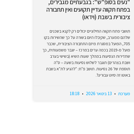
"נעים בסופ"ש": בגבעתיים מגבירים,
בפתח תקווה עדיין תקועים ואין תחבורה
ציבורית בשבת (וידאו)
תושבי פתח תקווה החילוניים יכולים רק לקנא בשכנים
שלהם ממערב, שקיבלו היום בשורה על כך שהשירות בקו
705, הפועל במסגרת מיזם התחבורה הציבורית, שכבר
פועל מ-2019 בכמה ערים במרכז – יוגבר משמעותית, כך
שתדירות הנסיעות במהלך שעות השיא (בשישי בערב
ושבת בצהרים) תוגבר לשלוש נסיעות בשעה – ס"ה
תוספת של 26 נסיעות. תושב פ"ת: "להגיע לת"א בשבת
באוטו זה סיוט עבורינו".
מערכת
13 בינואר 2026
18:18