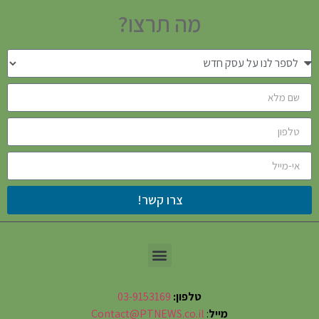
מה תרצו?
צרו קשר!
טלפון:
03-9153169
מייל
:
Contact@PTNEWS.co.il