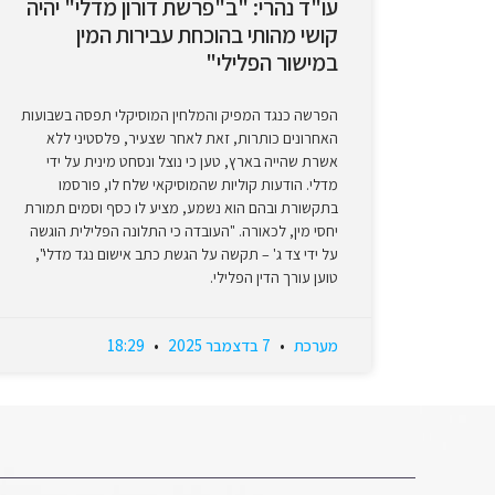
עו"ד נהרי: "ב"פרשת דורון מדלי" יהיה
קושי מהותי בהוכחת עבירות המין
במישור הפלילי"
הפרשה כנגד המפיק והמלחין המוסיקלי תפסה בשבועות
האחרונים כותרות, זאת לאחר שצעיר, פלסטיני ללא
אשרת שהייה בארץ, טען כי נוצל ונסחט מינית על ידי
מדלי. הודעות קוליות שהמוסיקאי שלח לו, פורסמו
בתקשורת ובהם הוא נשמע, מציע לו כסף וסמים תמורת
יחסי מין, לכאורה. "העובדה כי התלונה הפלילית הוגשה
על ידי צד ג' – תקשה על הגשת כתב אישום נגד מדלי",
טוען עורך הדין הפלילי.
מערכת
7 בדצמבר 2025
18:29