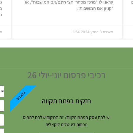
ם
קראנו לו "מרכז מסחרי חצי חינם/אם המושבות", או
גן
"קניון אם המושבות".
מנ
ב
מערכת
3 במרץ 2024
1:54
מ
רכיבי פרסום יוני-יולי 26
במבצע!
חזקים בפתח תקווה
יש לכם עסק בפתח תקווה? זה המקום שלכם לתפוס
נוכחות דיגיטלית לוקאלית