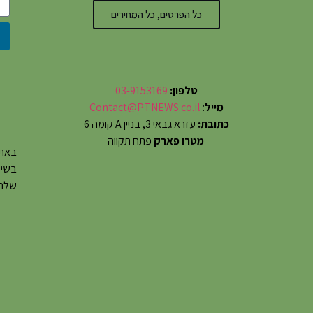
כל הפרטים, כל המחירים
טלפון:
03-9153169
מייל
:
Contact@PTNEWS.co.il
כתובת:
עזרא גבאי 3, בניין A קומה 6
מטרו פארק
פתח תקווה
באתר
שלחו