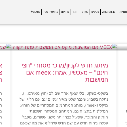
חנויות
רכב ותחבורה
פלילים
ספורט
חינוך
בריאות
מהנעשה בעיר
STARS⭐
מיתוג חדש לקניון/מרכז מסחרי "חצי
א
חינם" – מעכשיו, אמרו: meex אם
צ
המושבות
ה
בשקט-בשקט, בלי שאף אחד שם לב (חוץ מאיתנו…),
הי
נתלה בשבוע שעבר שלט מאיר עיניים עם עם הלוגו של
ה
מיקס (meex), מותג המתחמים המסחריים של הזרוע
הפ
הנדל"נית בחצי חינם. המתחם המסחרי השכונתי
מצ
הותיק והמוכר, שפעיל כבר יותר משני עשורים, מקבל
הל
עכשיו ניחוח חדש עם שם חדש שיחליף את מה שפעם
תו