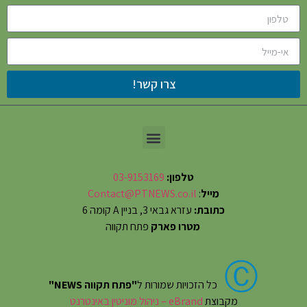
צרו קשר!
טלפון:
03-9153169
מייל
:
Contact@PTNEWS.co.il
כתובת:
עזרא גבאי 3, בניין A קומה 6
מטרו פארק
פתח תקווה
Ⓒ
כל הזכויות שמורות ל
"פתח תקווה NEWS"
מקבוצת
eBrand – ניהול מוניטין באינטרנט