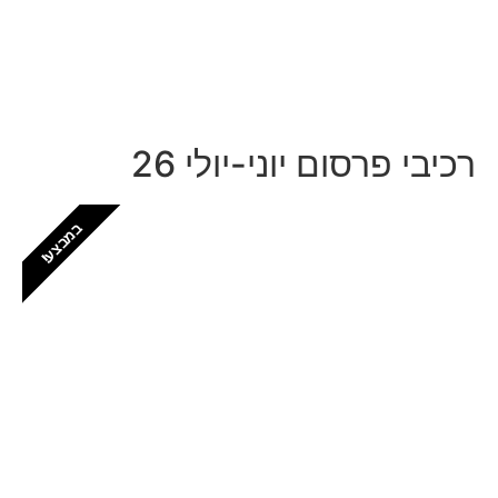
התקשרו ל: 03-9153169
רכיבי פרסום יוני-יולי 26
במבצע!
חזקים בפתח תקווה
יש לכם עסק בפתח תקווה? זה המקום שלכם
לתפוס נוכחות דיגיטלית לוקאלית
כל הפרטים, כל המחירים