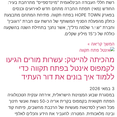
רשת חללי העבודה הבינלאומית "מיינדספייס" מתרחבת בעיר:
החודש (מאי) תפתח החברה מתחם חדש לאירועים וכנסים
בפארק HOPE TOWN בפתח תקווה. פתיחת המתחם מתבצעת
כחלק מהפעלת הסניף המשותף של הרשת עם חברת "רוגובין"
וחברת "ש.י.ר שלמה נדל"ן", אשר נחנך בתחילת השנה בהשקעה
כוללת של כ־15 מיליון שקלים.
המשך קריאה »
מהכיתה להייטק: עשרות מורים הגיעו
לקמפוס אינטל בפתח תקווה כדי
ללמוד איך בונים את דור העתיד
3 במאי 2026
במסגרת שבוע המצוינות הישראלית, אירחה ענקית הטכנולוגיה
הפתח תקוואית בקמפוס בקרית אריה כ-50 נשות ואנשי חינוך
מכל הארץ לסדנאות מעשיות של הרכבת מחשבים, פיתוח קוד
ובינה מלאכותית. המטרה: להעביר את הידע והכלים לאלפי