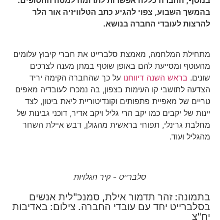
בהמשך השבוע, צפוי להגיע כתב הטלוויזיה אור הלר
להרצות לעובדי החברה בנושא.
מתחילת המלחמה, מאמצת סלברייט את חברי קיבוץ עלומים
מהעוטף ומסייעת להם באופן שוטף במתן מענה לצרכים
שונים.
בראש השנה דיווחנו
על כך שהחברה הקימה יריד
הצדעה לתושבי קו העימות בצפון, בה נמכרו לעובדיה מאפים
טריים של מאפיית פתפותים וקונדיטוריית ליאת ביטון, לצד
יינות של יקבים כמו יקב הרי גליל ויקב אדיר, דוכני גבינות של
מחלבת גרינלי, תפוחי בראשית מהגולן, דבש איילת השחר
מהגליל ועוד.
סלברייט - קיר הגלויות
בתמונה: זהר תדמור אילת, סמנכ"לית אנשים
בסלברייט יחד עם עובדי החברה. צילום: באדיבות
יח"צ