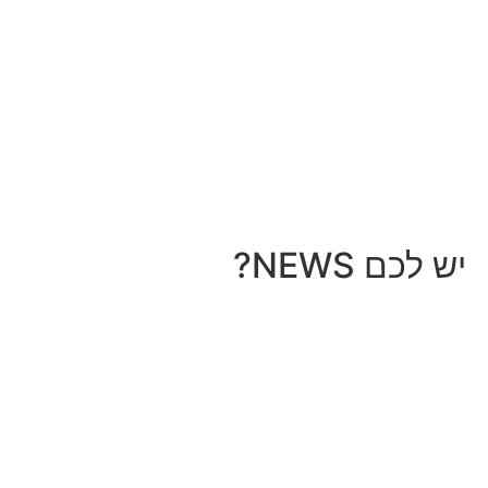
יש לכם NEWS?
מחכים לשמוע מה חדש אצלך
לכל עסק יש סיפור מעניין, אז למה שהוא לא יופיע
כאן?