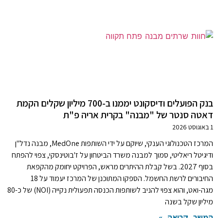
בנק הפועלים ודיסקונט יממנו ב-700 מיליון שקלים הקמת
דאטה סנטר של "מבנה" בקרית אריה פ"ת
1 באוגוסט 2026
המרכז הטכנולוגי הענקי, שיוקם על ידי השותפות MedOne, מבנה נדל"ן
ודיגיטל ריאליטי, סמוך למבנה משרד הביטחון על ז'בוטינסקי, צפוי להפתח
בסוף 2027. בשל קבלת ההיתרים מראש, הפרויקט יחומק מהקפאת
החיבורים לרשת החשמל. הספקו המתוכנן של המרכז יעמוד על 18
מגה-ואט, והוא צפוי להניב לשותפות הכנסה תפעולית נקייה (NOI) של כ-80
מיליון שקל בשנה
המשך קריאה »