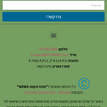
צרו קשר!
טלפון:
03-9153169
מייל
:
Contact@PTNEWS.co.il
כתובת:
עזרא גבאי 3, בניין A קומה 6
מטרו פארק
פתח תקווה
Ⓒ
כל הזכויות שמורות ל
"פתח תקווה NEWS"
מקבוצת
eBrand – ניהול מוניטין באינטרנט
באתר זה שולבו סרטונים, תמונות ומידע מהרשתות החברתיות בשימוש לפי