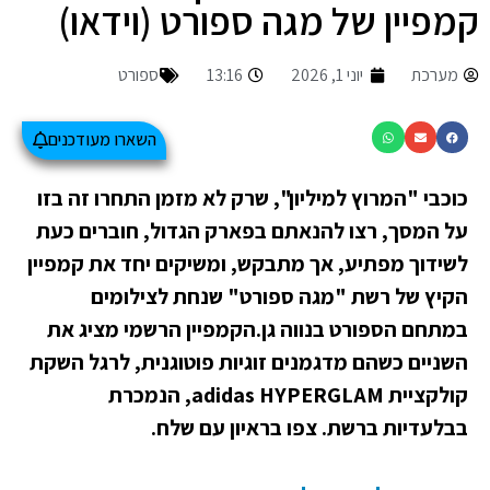
קמפיין של מגה ספורט (וידאו)
מערכת
יוני 1, 2026
13:16
ספורט
השארו מעודכנים
כוכבי "המרוץ למיליון", שרק לא מזמן התחרו זה בזו
על המסך, רצו להנאתם בפארק הגדול, חוברים כעת
לשידוך מפתיע, אך מתבקש, ומשיקים יחד את קמפיין
הקיץ של רשת "מגה ספורט" שנחת לצילומים
במתחם הספורט בנווה גן.הקמפיין הרשמי מציג את
השניים כשהם מדגמנים זוגיות פוטוגנית, לרגל השקת
קולקציית adidas HYPERGLAM, הנמכרת
בבלעדיות ברשת. צפו בראיון עם שלח.