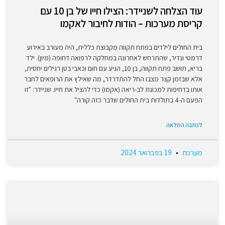
עוד הצלחה לשניידר: הצילו חייו של בן 10 עם
קריסת מערכות – הודות לחיבור לאקמו
בית החולים לילדים בפתח תקווה מקבוצת כללית, היה מעורב באירוע
דרמטי ונדיר, שהתרחש לאחרונה במחלקה לרפואה דחופה (מיון). ילד
בריא, תושב פתח תקווה, בן 10, הגיע עם חום וכאבי בטן רגילים יחסית,
אלא שבזמן קצר מצבו החל להתדרדר, מה שאילץ את הרופאים לחבר
אותו בדחיפות למכונת לב-ריאה (אקמו) כדי להציל את חייו. שניידר: "זו
הפעם ה-4 בתולדות בית החולים שדבר כזה קורה"
לכתבה המלאה
מערכת
19 בפברואר 2024