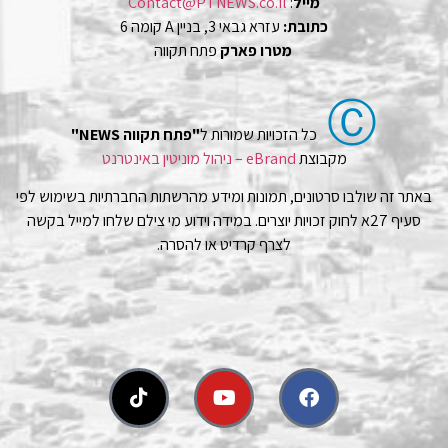
מייל
:
Contact@PTNEWS.co.il
כתובת:
עזרא גבאי 3, בניין A קומה 6
מטרו פארק
פתח תקווה
Ⓒ
כל הזכויות שמורות ל
"פתח תקווה NEWS"
מקבוצת
eBrand – ניהול מוניטין באינטרנט
באתר זה שולבו סרטונים, תמונות ומידע מהרשתות החברתיות בשימוש לפי
סעיף 27א לחוק זכויות יוצרים. במידה וידוע מי צילם שלחו למייל בקשה
לצרף קרדיט או להסרה.