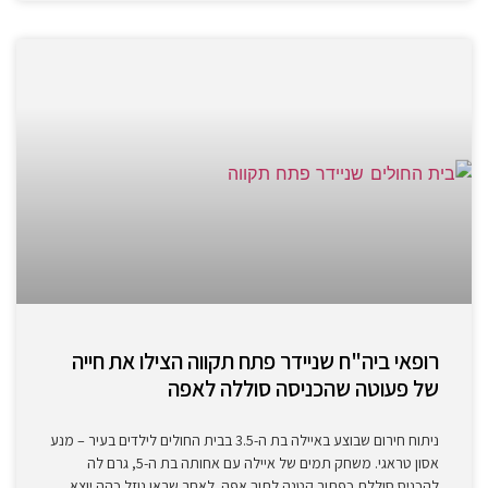
רופאי ביה"ח שניידר פתח תקווה הצילו את חייה
של פעוטה שהכניסה סוללה לאפה
ניתוח חירום שבוצע באיילה בת ה-3.5 בבית החולים לילדים בעיר – מנע
אסון טראגי. משחק תמים של איילה עם אחותה בת ה-5, גרם לה
להכניס סוללת כפתור קטנה לתוך אפה. לאחר שראו נוזל כהה יוצא