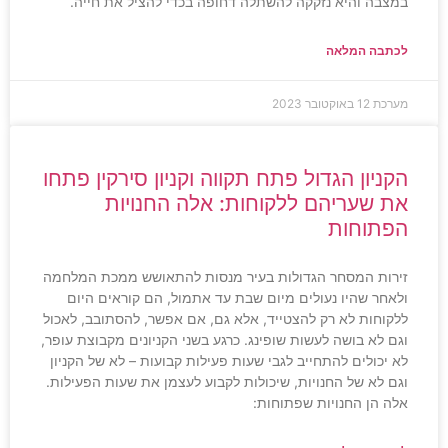
במצבה והיא נזקקה להשתלה דחופה בכדי להציל את חייה.
לכתבה המלאה
מערכת
12 באוקטובר 2023
הקניון הגדול פתח תקווה וקניון סירקין פתחו
את שעריהם ללקוחות: אלה החנויות
הפתוחות
זירות המסחר הגדולות בעיר מנסות להתאושש ממכת המלחמה
ולאחר שהיו נעולים מיום שבת עד אתמול, הם קוראים היום
ללקוחות לא רק להצטייד, אלא גם, אם אפשר, להסתובב, לאכול
וגם לא בושה לעשות שופינג. כרגע בשני הקניונים מקבוצת עופר,
לא יכולים להתחייב לגבי שעות פעילות קבועות – לא של הקניון
וגם לא של החנויות, שיכולות לקבוע לעצמן את שעות הפעילות.
אלה הן החנויות שפתוחות: