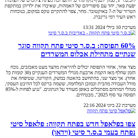
ל-ב.ס.ר T, סמוך לסניף מקדונלד'ס. התערוכה מציגה צילומים של הצלמת
יפעת פאר, יחד עם סיפוריהם של האמהות, שאיבדו את ילדיהן במתקפת
הטרור של ה-7 באוקטובר. מחר, צפוי להתקיים טקס במקום, בנוכחות
ראש העיר רמי גרינברג.
מערכת
10 ביולי 2024
13:31
60% תפוסה: ב.ס.ר סיטי פתח תקווה סוגר
שנתיים מתחילת אכלוס המשרדים
מצד אחד, אחוזי התפוסה יכולים להיראות מהצד מעט מאכזבים, נוכח
הזמן שחלף מאז הקמת ארבעת מגדלי המשרדים הענקיים (30 קומות כל
אחד). אך מצד שני, בהתחשב בהאטה במשק, הקורונה, שטיפחה את
מודל העבודה מהבית וכמובן המלחמה, ששמה ברקס לכל ההיבט העסקי,
מנהלי המתחם מסתכלים באופן מעודד על הנתונים. "נגיע לפחות ל-85%
תפוסה עד סוף 2025", מבטיחים.
מערכת
22 ביוני 2024
22:16
צפו בפלאפל חדש בפתח תקווה: פלאפל סיטי
נפתח בעמי ב.ס.ר סיטי (וידאו)