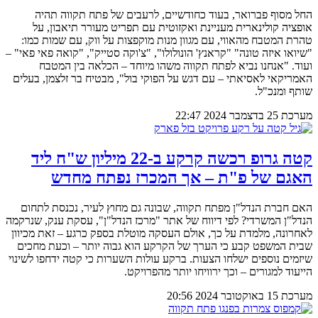
החל מסוף פברואר, בעוד כחודשיים, לרעבים של פתח תקווה תהיה
אופציה קולינארית מעניינת ואקזוטית עם תפריט מעורר תיאבון, על
טהרת המטבח מהאווי, עם מגוון מנות מוקפצות על ווק, עם שמות כמו:
"שיואו איזה טונה" "קראנץ' הונולולו", "צ'וקה סטייק", "קואה פאי פאי" –
ועוד. "אנחנו נביא לפתח תקווה משהו מיוחד – הכלאה בין המטבח
האמריקאי לאסיאתי – עם דגש על הפוקי בול", מבטיח בר זלצמן, בעלים
שותף ומנכ"ל.
מערכת
25 בדצמבר 2024
22:47
קטה גרופ רכשה קרקע ב-22 מיליון ש"ח ליד
האגם של פ"ת – אך המכרז נפתח מחדש
האם חברת הנדל"ן מפתח תקווה, שבונה גם מחוץ לעיר, נכנסת לתחום
הנדל"ן המשרדי? לפי דיווח של אתר "מרכז הנדל"ן", עסקת ענק, שנרקמה
לאחרונה, מלמדת על כך, אולם העסקה מוטלת בספק כרגע – זאת מכיוון
שבית המשפט קבע כי הערך של הקרקע הוא גבוה יותר – וכעת מחכים
שיזמים נוספים ישלחו הצעות. ברקע עולות השערות כי קטה ידחפו לשינוי
הייעוד למגורים – וכך ירוויחו יותר מהפרויקט.
מערכת
15 באוקטובר 2024
20:56