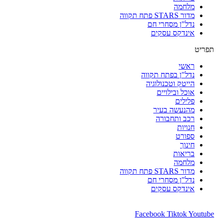
מלחמה
מדור STARS פתח תקווה
נדל"ן מסחרי חם
אינדקס עסקים
תפריט
ראשי
נדל"ן בפתח תקווה
הייטק וטכנולוגיה
אוכל ובילויים
פלילים
מהנעשה בעיר
רכב ותחבורה
חנויות
ספורט
חינוך
בריאות
מלחמה
מדור STARS פתח תקווה
נדל"ן מסחרי חם
אינדקס עסקים
Facebook
Tiktok
Youtube