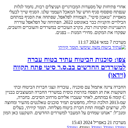
אחרי פתיחות של מסעדות המבורגרים ושניצלים רבות, נחמד לגלות
שנפתח סופסוף סניף חדש של המאכל העממי שלנו. הסניף שייך לבעלי
מאפיית "טאבון סיטי", הצמודה לפלאפל, שפתחה את הסניף במתחם
הבילויים והקניות כבר באוגוסט 2022. הפתיחה של הפלאפל עוררה
התעניינות וסקרנות רבה, בקרב העובדים במשרדים והעוברים והשבים,
שפקדו את המקום. מחירי המנות – בפנים.
מערכת
7 במאי 2024
11:17
צפו: סוכנות הביטוח עתיד בטוח עברה
למשרדים החדשים בב.ס.ר סיטי פתח תקווה
(וידאו)
החברה ציינה אתמול עם סוכניה , עובדיה ונצגי חברות הביטוח ובתי
השקעות את חג הפסח בהרמת כוסית במשרדי החברה המעוצבים בבניין
C קומה 6 במתחם, לאחר שעברו אליהם מרחוב הסיבים. בחברה,
שמ-2013 הולכת וגדלה, מחפשים תמיד סוכנים טאלנטים מהעיר ומחוצה
לה, שרוצים לצמוח תחת חברת ביטוח מצליחה. תומר קיויתי, בעלים
ומנכ"ל: "אנחנו שמחים על המעבר למשרדים החדשים. השקענו כאן המון
מערכת
21 באפריל 2024
15:43
עמוד
1
עמוד
2
עמוד
3
עמוד
4
עמוד
5