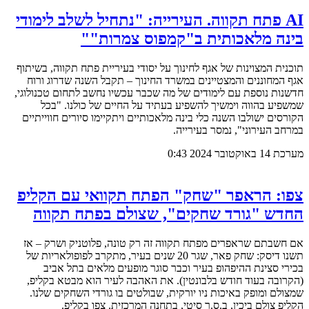
AI פתח תקווה. העירייה: "נתחיל לשלב לימודי
בינה מלאכותית ב"קמפוס צמרות""
תוכנית המצוינות של אגף לחינוך על יסודי בעיריית פתח תקווה, בשיתוף
אגף המחוננים והמצטיינים במשרד החינוך – תקבל השנה שדרוג ורוח
חדשנות נוספת עם לימודים של מה שכבר עכשיו נחשב לתחום טכנולוגי,
שמשפיע בהווה וימשיך להשפיע בעתיד על החיים של כולנו. "בכל
הקורסים ישולבו השנה כלי בינה מלאכותיים ויתקיימו סיורים חווייתיים
במרחב העירוני", נמסר בעירייה.
מערכת
14 באוקטובר 2024
0:43
צפו: הראפר "שחק" הפתח תקוואי עם הקליפ
החדש "גורד שחקים", שצולם בפתח תקווה
אם חשבתם שראפרים מפתח תקווה זה רק טונה, פלוטניק ושרק – אז
תשנו דיסק: שחק פאר, שגר 20 שנים בעיר, מתקרב לפופולאריות של
בכירי סצינת ההיפהופ בעיר וכבר סוגר מופעים מלאים בתל אביב
(הקרובה בעוד חודש בלבונטין). את האהבה לעיר הוא מבטא בקליפ,
שמצולם ומופק באיכות ניו יורקית, שבולטים בו גורדי השחקים שלנו.
הקליפ צולם ביכין, ב.ס.ר סיטי, בתחנה המרכזית. צפו בקליפ.