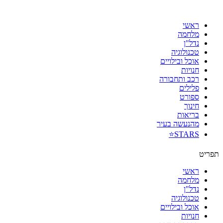
דלג
לתוכן
ראשי
מלחמה
נדל"ן
טכנולוגיה
אוכל ובילויים
חנויות
רכב ותחבורה
פלילים
ספורט
חינוך
בריאות
מהנעשה בעיר
STARS⭐
תפריט
ראשי
מלחמה
נדל"ן
טכנולוגיה
אוכל ובילויים
חנויות