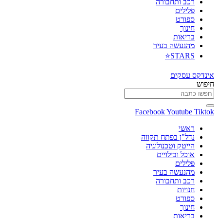
רכב ותחבורה
פלילים
ספורט
חינוך
בריאות
מהנעשה בעיר
STARS⭐
אינדקס עסקים
חיפוש
Facebook
Youtube
Tiktok
ראשי
נדל"ן בפתח תקווה
הייטק וטכנולוגיה
אוכל ובילויים
פלילים
מהנעשה בעיר
רכב ותחבורה
חנויות
ספורט
חינוך
בריאות