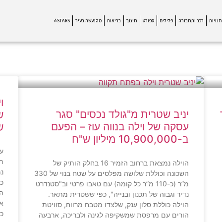
חנויות
רכב ותחבורה
פלילים
ספורט
חינוך
בריאות
מהנעשה בעיר
STARS⭐
יניב שטרית מ"גולד נכסים" סגר
ש
עסקה של וילה בנווה עוז – הפעם
ש
ב-10,900,000 מיליון ש"ח
עס
תק
הוילה נמצאת ברחוב הזמיר 16 בחלק הותיק של
נמ
השכונה וכוללת שלושה מפלסים על שטח בנוי של 330
כ־11 מיליו
מ”ר (כ-110 מ”ר כל קומה) עם טאבו פרטי וב"סטנדרט
הנ
נדיר וגבוה של תכנון ובנייה", כפי ששטרית מתאר.
אד
הוילה כוללת סלון ענק, שלצדו מטבח מרווח, סוויטת
הורים עם מרפסת שמשקיפה לגינה ולבריכה, ארבעה