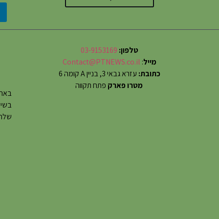
טלפון:
03-9153169
מייל
:
Contact@PTNEWS.co.il
כתובת:
עזרא גבאי 3, בניין A קומה 6
מטרו פארק
פתח תקווה
באתר
שלחו