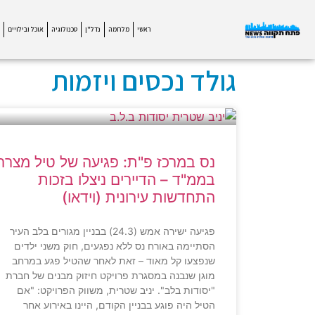
ראשי
מלחמה
נדל"ן
טכנולוגיה
אוכל ובילויים
גולד נכסים ויזמות
נס במרכז פ"ת: פגיעה של טיל מצרר
בממ"ד – הדיירים ניצלו בזכות
התחדשות עירונית (וידאו)
פגיעה ישירה אמש (24.3) בבניין מגורים בלב העיר
הסתיימה באורח נס ללא נפגעים, חוק משני ילדים
שנפצעו קל מאוד – זאת לאחר שהטיל פגע במרחב
מוגן שנבנה במסגרת פרויקט חיזוק מבנים של חברת
"יסודות בלב". יניב שטרית, משווק הפרויקט: "אם
הטיל היה פוגע בבניין הקודם, היינו באירוע אחר