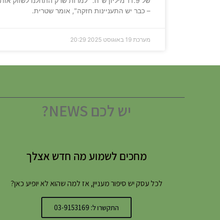
של 11.9 מיליון ש"ח. "למרות שרק התחלנו לשווק אותן
– כבר יש התעניינות חזקה", אומר שטרית.
מערכת
19 באוגוסט 2025
20:29
יש לכם NEWS?
מחכים לשמוע מה חדש אצלך
לכל עסק יש סיפור מעניין, אז למה שהוא לא יופיע כאן?
התקשרו ל: 03-9153169