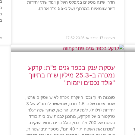
בו
חדרי שינה נוספים במפלס העליון ועוד שתי יחידות
ב
דיור עצמאיות במרתף (של כ-55 מ”ר אחת).
מק
בת
מערכת
17 בפברואר 2026
17:52
מ
עסקת ענק בכפר גנים פ"ת: קרקע
נמכרה ב-25.3 מיליון ש"ח בתיווך
"גולד נכסים ויזמות"
סוכנות תיווך נכסי היוקרה מכרה לאיש עסקים פרטי,
שטח עצום של כ-1.5 דונם, שמאושר לו תב"ע של 3
יחידות (וילות). לעת עתה, הרוכש, שתוך שנה יעלה
טרקטורים על הקרקע, מתכנן לבנות שם בית בודד
בשטח של 700 מ"ר בנוי, כולל בריכה וחצר ענקית.
יר
"מכרנו את השטח תוך 40 יום", מספר יניב שטרית,