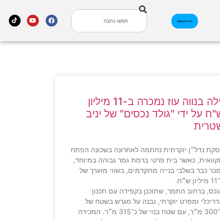
אינדקס עסקים
וילה בנווה עוז נמכרה ב-11 מיליון
"ח על ידי "גולד נכסים" של יניב
טרית
קת נדל״ן יוקרתית נחתמה לאחרונה בשכונה הפתח
וואית, כאשר בית פרטי ברמת גמר גבוהה במיוחד,
כר כבר בשלבי בנייה מתקדמים, בשווי מוערך של
ן ש״ח.
כס, ברחוב התמר, שתוכנן בקפידה עם תכנון
ריכלי ומפרט יוקרתי, נבנה על מגרש בשטח של
כ־300 מ״ר, עם שטח בנוי של כ־315 מ״ר. המכירה