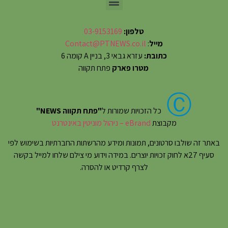
טלפון:
03-9153169
מייל
:
Contact@PTNEWS.co.il
כתובת:
עזרא גבאי 3, בניין A קומה 6
מטרו פארק
פתח תקווה
Ⓒ
כל הזכויות שמורות ל
"פתח תקווה NEWS"
מקבוצת
eBrand – ניהול מוניטין באינטרנט
באתר זה שולבו סרטונים, תמונות ומידע מהרשתות החברתיות בשימוש לפי
סעיף 27א לחוק זכויות יוצרים. במידה וידוע מי צילם שלחו למייל בקשה
לצרף קרדיט או להסרה.