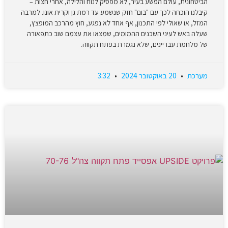
הביטחונית, עולם הפשע בעיר, לא מפסיק לנוח והלילה, אחרי חצות –
קיבלנו הוכחה לכך עם "בום" חזק שנשמע עד רמת גן וקרית אונו. למרבה
המזל, או שאולי לפי התכנון, אף אחד לא נפגע, חוץ מהרכב המופצץ,
שעלה באש לעיני השכנים ההמומים, שמצאו את עצמם שוב כתפאורה
של מלחמת עבריינים, שלא נגמרת בפתח תקווה.
מערכת
20 באוקטובר 2024
3:32