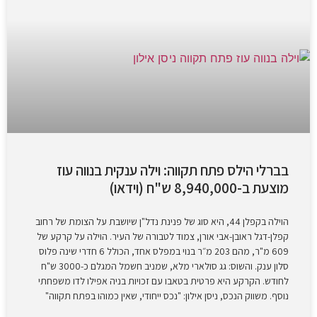
בברלי הילס פתח תקווה: וילה ענקית בנווה עוז
מוצעת ב-8,940,000 ש"ח (וידאו)
הוילה בקפלן 44, היא סוג של פנינת נדל"ן שיושבת על הצומת של רחוב
קפלן-דגל ראובן-אבי אורן, צמוד לטבורה של העיר. הוילה על קרקע של
609 מ"ר, מהם 203 מ״ר בנוי במפלס אחד, הכולל 6 חדרי שינה פלוס
סלון ענק. והשוס: גג סולארי מלא, שמניב חשמל המגלם כ-3000 ש"ח
לחודש. הקרקע היא פרטית בטאבו עם זכויות בניה אפילו לדו משפחתי
נוסף. משווק הנכס, ניסן אילון: "נכס ייחודי, שאין כמוהו בפתח תקווה"