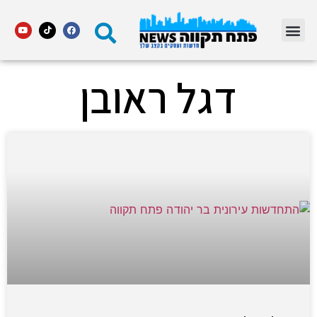
מדור STARS פתח תקווה
דגל ראובן