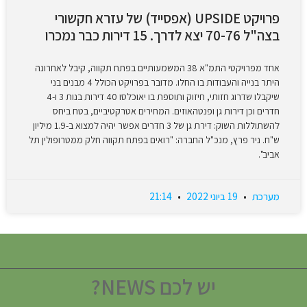
פרויקט UPSIDE (אפסייד) של עזרא חקשורי
בצה"ל 70-76 יצא לדרך. 15 דירות כבר נמכרו
אחד מפרויקטי התמ"א 38 המשמעותיים בפתח תקווה, קיבל לאחרונה
היתר בנייה והעבודות בו החלו. מדובר בפרויקט הכולל 4 מבנים בני
שיקבלו שדרוג חזותי, חיזוק ותוספת בו יאוכלסו 40 דירות בנות 3 ו-4
חדרים וכן דירות גן ופנטהאוזים. המחירים אטרקטיביים, בטח ביחס
להשתוללות השוק: דירת גן של 3 חדרים אפשר יהיה למצוא ב-1.9 מיליון
ש"ח. ניר פרץ, מנכ"ל החברה: "רואים בפתח תקווה חלק ממטרופולין תל
אביב".
מערכת
19 ביוני 2022
21:14
יש לכם NEWS?