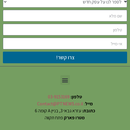
צרו קשר!
טלפון:
03-9153169
מייל
:
Contact@PTNEWS.co.il
כתובת:
עזרא גבאי 3, בניין A קומה 6
מטרו פארק
פתח תקווה