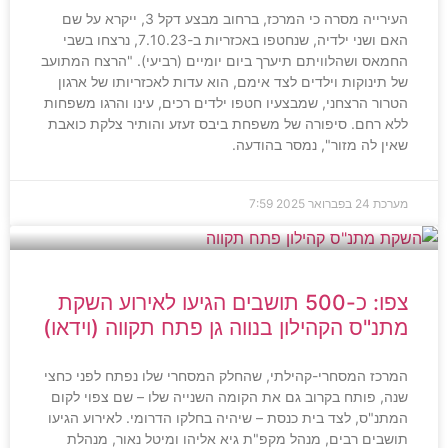
העירייה מסרה כי המרכז, ברחוב מבצע דקל 3, ייקרא על שם
האם ושני ילדיה, שנחטפו באכזריות ב-7.10.23, נרצחו בשבי
החמאס ושהלוויתם תיערך ביום יומיים (רביעי). "הרצח המתועב
של תינוקות וילדים לצד אימם, הוא עדות לאכזריותו של ארגון
הטרור הרצחני, שמבצעיו חטפו ילדים רכים, עינו והרגו משפחות
ללא רחם. סיפורה של משפחת ביבס זעזע והותיר צלקת כואבת
שאין לה מזור", נמסר בהודעה.
מערכת
24 בפברואר 2025
7:59
צפו: כ-500 תושבים הגיעו לאירוע השקת
מתנ"ס הקהילון בנווה גן פתח תקווה (וידאו)
המרכז המסחרי-קהילתי, שהחלק המסחרי שלו נפתח לפני כחצי
שנה, פותח בקרוב גם את הקומה השנייה שלו – שם צפוי לקום
המתנ"ס, לצד בית כנסת – שיהיה בחלקו הדרומי. לאירוע הגיעו
תושבים רבים, מנהל מקפ"ת גיא אליהו ומיטל נאור, מנהלת