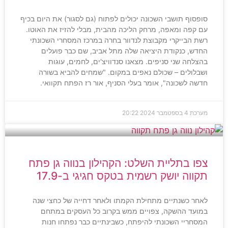
סופסוף תושבי השכונה יכולים לפתוח (גם לסגור) את היום בכיף
עם קפה ומאפה, מרחק הליכה מהבית, מבלי להזיז את האוטו.
רשת הבייקרי מקבוצת לנדוור בחרה במרכז המסחרי השכונתי
החדש, כנקודת היציאה שלה מתל אביב, שם כבר פועלים
בהצלחה שני סניפים. מצאנו סנדוויצ'ים, לחמים, עוגות
ושבלולים – שכולם נאפים במקום. "שמחים להביא בשורה
חדשה לשכונה", אומר בעלי הסניף, אור רז הפתח תקוואי.
מערכת
4 בספטמבר 2024
20:22
צפו בתליית השלט: הקהילון בנווה גן פתח
תקווה יושק רשמית בטקס חגיגי ב-17.9
לאחר כשנתיים מתחילת הקמתו ולאחר דחייה של כחצי שנה
במועד ההשקה, צפויים ממש בקרוב כל העסקים במתחם
המסחריי השכונתי להיפתח, כשבינתיים כבר נפתחו חנות