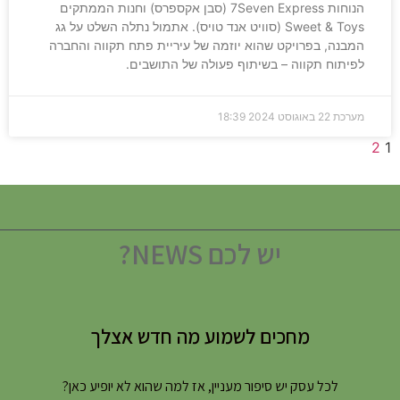
הנוחות 7Seven Express (סבן אקספרס) וחנות הממתקים
Sweet & Toys (סוויט אנד טויס). אתמול נתלה השלט על גג
המבנה, בפרויקט שהוא יוזמה של עיריית פתח תקווה והחברה
לפיתוח תקווה – בשיתוף פעולה של התושבים.
מערכת
22 באוגוסט 2024
18:39
2
1
יש לכם NEWS?
מחכים לשמוע מה חדש אצלך
לכל עסק יש סיפור מעניין, אז למה שהוא לא יופיע כאן?