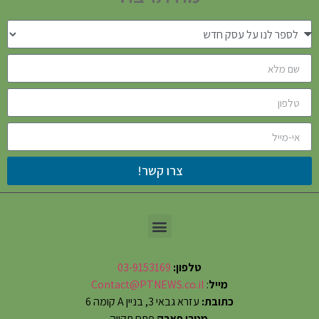
צרו קשר!
טלפון:
03-9153169
מייל
:
Contact@PTNEWS.co.il
כתובת:
עזרא גבאי 3, בניין A קומה 6
מטרו פארק
פתח תקווה