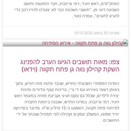
המתנ"סים, ראש העיר, רמי גרינברג, חבר המועצה ותושב
השכונה רועי פן. "תושבי השכונה כבר לא יצטרכו להזיז רכב כדי
להגיע לחוגים", אמרה נאור.
מערכת
30 בינואר 2025
10:15
צפו: מאות תושבים הגיעו הערב להפנינג
השקת קהילון נווה גן פתח תקווה (וידאו)
המרכז המסחרי השכונתי החדש, שכבר פתוח מזה חודש, נחנך
באופן רשמי באירוע עם די.ג'יי, בריכות קצף וכדורים ופינות
יצירה לילדים, שכלל גם טקס חגיגי וקביעת מזוזה במעמד ראש
העיר, רמי גרינברג. במרכז החדש, שנבנה ביוזמת החברה
לפיתוח פתח תקווה, הושקעו כ-15 מיליון ש"ח. מדובר בפרויקט
יחיד מסוגו, המשלב עסקים וקהילה לפי תמהיל שנבחר על ידי
התושבים.