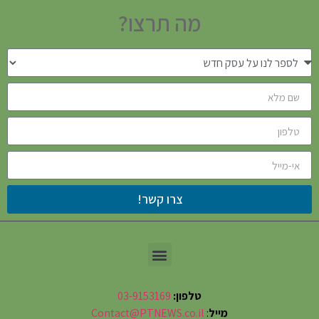
מה תרצו?
צרו קשר!
טלפון:
03-9153169
מייל
:
Contact@PTNEWS.co.il