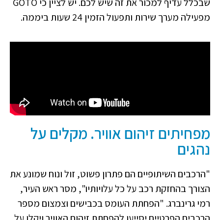
שבכלל עדיף למכור את זה שיש לכם. יש לציין כי GOTO
מפעילה מערך שירות ותפעול הזמין 24 שעות ביממה.
מפחיתים זיהום אוויר. מקלים על
נהגים
"הרכבים השיתופיים הם פתרון פשוט, זול ונוח שמונע את
הצורך בהחזקת רכב על כל עלויותיו", מסר ראש העיר,
רמי גרינברג. "הפחתת העומס בכבישים וצמצום מספר
הרכבים הפרטיים יסייעו להפחתת זיהום האוויר ויקלו על