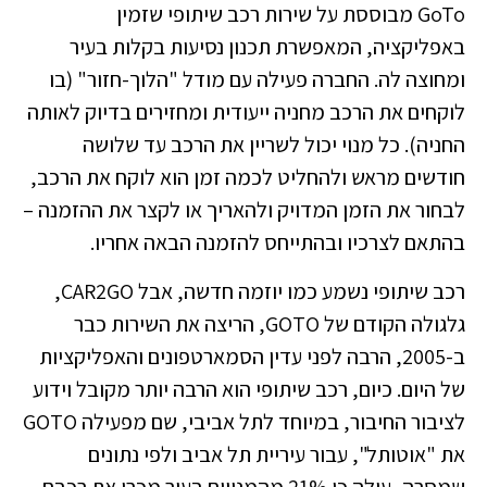
GoTo מבוססת על שירות רכב שיתופי שזמין
באפליקציה, המאפשרת תכנון נסיעות בקלות בעיר
ומחוצה לה. החברה פעילה עם מודל "הלוך-חזור" (בו
לוקחים את הרכב מחניה ייעודית ומחזירים בדיוק לאותה
החניה). כל מנוי יכול לשריין את הרכב עד שלושה
חודשים מראש ולהחליט לכמה זמן הוא לוקח את הרכב,
לבחור את הזמן המדויק ולהאריך או לקצר את ההזמנה –
בהתאם לצרכיו ובהתייחס להזמנה הבאה אחריו.
רכב שיתופי נשמע כמו יוזמה חדשה, אבל CAR2GO,
גלגולה הקודם של GOTO, הריצה את השירות כבר
ב-2005, הרבה לפני עדין הסמארטפונים והאפליקציות
של היום. כיום, רכב שיתופי הוא הרבה יותר מקובל וידוע
לציבור החיבור, במיוחד לתל אביבי, שם מפעילה GOTO
את "אוטותל", עבור עיריית תל אביב ולפי נתונים
שמסרה, עולה כי 21% מהמנויים בעיר מכרו את רכבם