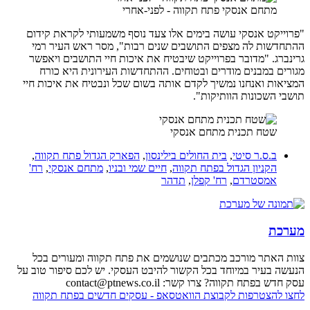
מתחם אנסקי פתח תקווה - לפני-אחרי
"פרוייקט אנסקי עושה בימים אלו צעד נוסף משמעותי לקראת קידום
ההתחדשות לה מצפים התושבים שנים רבות", מסר ראש העיר רמי
גרינברג. "מדובר בפרוייקט שיבטיח את איכות חיי התושבים ויאפשר
מגורים במבנים מודרים ובטוחים. ההתחדשות העירונית היא כורח
המציאות ואנחנו נמשיך לקדם אותה בשום שכל ונבטיח את איכות חיי
תושבי השכונות הוותיקות".
שטח תכנית מתחם אנסקי
ב.ס.ר סיטי
,
בית החולים בילינסון
,
הפארק הגדול פתח תקווה
,
הקניון הגדול בפתח תקווה
,
חיים שמי ובניו
,
מתחם אנסקי
,
רח'
אמסטרדם
,
רח' קפלן
,
תדהר
מערכת
צוות האתר מורכב מכתבים שנושמים את פתח תקווה ומעורים בכל
הנעשה בעיר במיוחד בכל הקשור להיבט העסקי. יש לכם סיפור טוב על
עסק חדש בפתח תקווה? צרו קשר: contact@ptnews.co.il
לחצו להצטרפות לקבוצת הוואטסאפ - עסקים חדשים בפתח תקווה