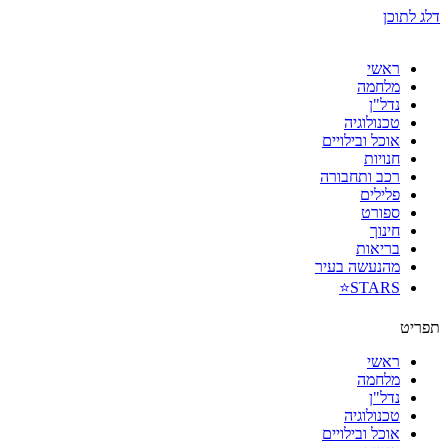
דלג לתוכן
ראשי
מלחמה
נדל"ן
טכנולוגיה
אוכל ובילויים
חנויות
רכב ותחבורה
פלילים
ספורט
חינוך
בריאות
מהנעשה בעיר
STARS⭐
תפריט
ראשי
מלחמה
נדל"ן
טכנולוגיה
אוכל ובילויים