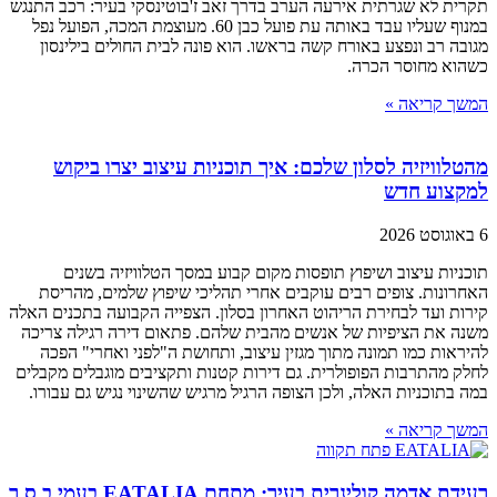
תקרית לא שגרתית אירעה הערב בדרך זאב ז'בוטינסקי בעיר: רכב התנגש
במנוף שעליו עבד באותה עת פועל כבן 60. מעוצמת המכה, הפועל נפל
מגובה רב ונפצע באורח קשה בראשו. הוא פונה לבית החולים בילינסון
כשהוא מחוסר הכרה.
המשך קריאה »
מהטלוויזיה לסלון שלכם: איך תוכניות עיצוב יצרו ביקוש
למקצוע חדש
6 באוגוסט 2026
תוכניות עיצוב ושיפוץ תופסות מקום קבוע במסך הטלוויזיה בשנים
האחרונות. צופים רבים עוקבים אחרי תהליכי שיפוץ שלמים, מהריסת
קירות ועד לבחירת הריהוט האחרון בסלון. הצפייה הקבועה בתכנים האלה
משנה את הציפיות של אנשים מהבית שלהם. פתאום דירה רגילה צריכה
להיראות כמו תמונה מתוך מגזין עיצוב, ותחושת ה"לפני ואחרי" הפכה
לחלק מהתרבות הפופולרית. גם דירות קטנות ותקציבים מוגבלים מקבלים
במה בתוכניות האלה, ולכן הצופה הרגיל מרגיש שהשינוי נגיש גם עבורו.
המשך קריאה »
רעידת אדמה קולינרית בעיר: מתחם EATALIA בעמי ב.ס.ר