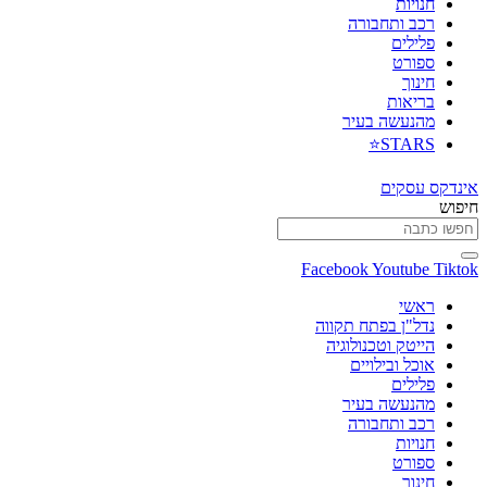
חנויות
רכב ותחבורה
פלילים
ספורט
חינוך
בריאות
מהנעשה בעיר
STARS⭐
אינדקס עסקים
חיפוש
Facebook
Youtube
Tiktok
ראשי
נדל"ן בפתח תקווה
הייטק וטכנולוגיה
אוכל ובילויים
פלילים
מהנעשה בעיר
רכב ותחבורה
חנויות
ספורט
חינוך