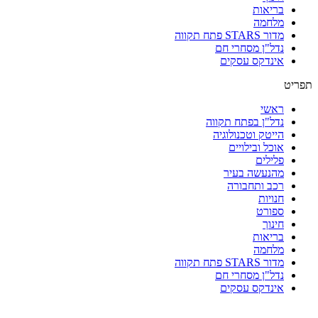
בריאות
מלחמה
מדור STARS פתח תקווה
נדל"ן מסחרי חם
אינדקס עסקים
תפריט
ראשי
נדל"ן בפתח תקווה
הייטק וטכנולוגיה
אוכל ובילויים
פלילים
מהנעשה בעיר
רכב ותחבורה
חנויות
ספורט
חינוך
בריאות
מלחמה
מדור STARS פתח תקווה
נדל"ן מסחרי חם
אינדקס עסקים