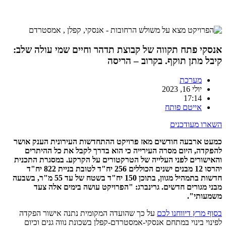
אנסקי פתח תקווה של קבוצת תדהר וחיים שמי עולה שלב:
קיבל מתן תוקף. בקרוב – הריסה
מערכת
יולי 16, 2023
17:14
אייטם פותח
השארו מעודכנים
כמעט ארבעה חודשים מאז פרויקט ההתחדשות העירונית הענק אושר
להפקדה, היום מסרה העירייה כי הוא בדרך לקבל את כל ההיתרים
והאישורים לפני העלייה של הטרקטורים על הקרקע. במסגרת התכנית
יהרסו 12 מבנים ישנים הכוללים 256 יח"ד לטובת בניית 822 יח"ד
חדשות בתמהיל מגוון, בתוכן 150 יח"ד בשטח של עד 55 מ"ר, בשבעה
מבני מגורים חדשים. גרינברג: "הפרויקט עושה בימים אלה צעד
משמעותי".
בסוף מרץ דיווחנו לכם
על כך שהועדה המקומית נתנה אישור הפקדה
לפינוי בינוי במתחם אנסקי-אמסטרדם-קפלן בשכונת נווה גנים וכיום