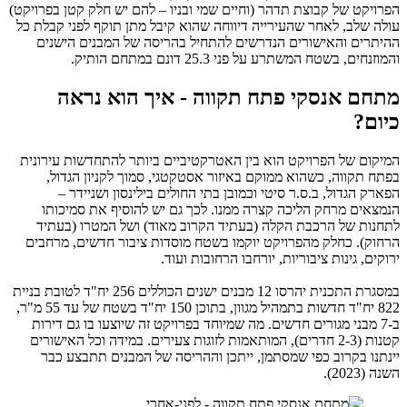
הפרויקט של קבוצת תדהר (וחיים שמי ובניו – להם יש חלק קטן בפרויקט)
עולה שלב, לאחר שהעירייה דיווחה שהוא קיבל מתן תוקף לפני קבלת כל
ההיתרים והאישורים הנדרשים להתחיל בהריסה של המבנים הישנים
והמוזנחים, בשטח המשתרע על פני 25.3 דונם במתחם הותיק.
מתחם אנסקי פתח תקווה - איך הוא נראה
כיום?
המיקום של הפרויקט הוא בין האטרקטיביים ביותר להתחדשות עירונית
בפתח תקווה, כשהוא ממוקם באיזור אסטקטגי, סמוך לקניון הגדול,
הפארק הגדול, ב.ס.ר סיטי וכמובן בתי החולים בילינסון ושניידר –
הנמצאים מרחק הליכה קצרה ממנו. לכך גם יש להוסיף את סמיכותו
לתחנות של הרכבת הקלה (בעתיד הקרוב מאוד) ושל המטרו (בעתיד
הרחוק). כחלק מהפרויקט יוקמו בשטח מוסדות ציבור חדשים, מרחבים
ירוקים, גינות ציבוריות, יורחבו הרחובות ועוד.
במסגרת התכנית יהרסו 12 מבנים ישנים הכוללים 256 יח"ד לטובת בניית
822 יח"ד חדשות בתמהיל מגוון, בתוכן 150 יח"ד בשטח של עד 55 מ"ר,
ב-7 מבני מגורים חדשים. מה שמיוחד בפרויקט זה שיוצעו בו גם דירות
קטנות (2-3 חדרים), המותאמות לזוגות צעירים. במידה וכל האישורים
יינתנו בקרוב כפי שמסתמן, ייתכן וההריסה של המבנים תתבצע כבר
השנה (2023).