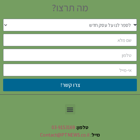
מה תרצו?
צרו קשר!
טלפון:
03-9153169
מייל
:
Contact@PTNEWS.co.il