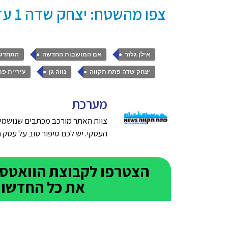
צפו מהשטח: יצחק שדה 1 עד 19
,
,
אילן גלזר
אם המושבות החדשה
התחדשו
,
,
יצחק שדה פתח תקווה
נווה גן
עיריית פת
מערכת
צוות האתר מורכב מכתבים שנושמים
העסקי. יש לכם סיפור טוב על עסק חדש בפתח תק
את כל החדשות 