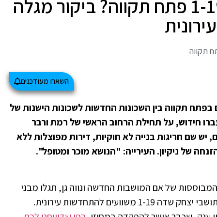
מה קורה ביצחק שדה 1-19 פתח תקווה? ביקור מגלה
ירונית
ח תקווה
השארו מעודכנים
בפתח תקווה בין השכונות החדשות לשכונות הישנות של
ברו חידוש, על תחילת הרחוב הראשי של רמת ורבר
 יש שם חריגות בנייה לא חוקיות, דירות מפוצלות ללא
נחה של ניקיון. העירייה: "הנושא מוכר ומטופל".
מבוססות של אם המושבות החדשה ונווה גן, תגלו מבני
מגורים, שחלק מהדיירים מתארים כסלאמס. תושבי יצחק שדה 1-19 משוועים להתחדשות עירונית.
וי ענק, שכבר אושר להפקדה במחוזי,
כפי שדיווחנו לכם