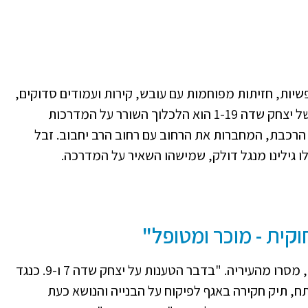
שיות, חזיתות מפוחמות עם עובש, קירות ועמודים סדוקים,
חומות וגדרות שגולשים לרחוב. מאפיין בולט של יצחק שדה 1-19 הוא הלכלוך השורר על המדרכות
הרכבת, המחברות את הרחוב עם רחוב הרב יחבוב. זבל
לו גילינו מנגל דולק, שמישהו השאיר על המדרכה.
ית - מוכר ומטופל"
"המקרה המדובר ביצחק שדה מוכר ומטופל", מסרו מהעיריה. "בדבר הטענות על יצחק שדה 7 ו-9. כנגד
, תיק חקירה באגף לפיקוח על הבנייה והנושא כעת