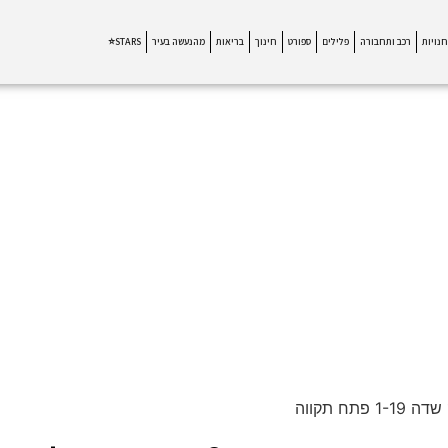
חנויות
רכב ותחבורה
פלילים
ספורט
חינוך
בריאות
מהנעשה בעיר
STARS⭐