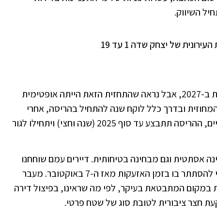
יל השיווק.
ביולי 2024 פרסמנו שצפי האכלוס אמור להיות ב-2027, אבל נראה שהתחזית הזאת הייתה אופטימית
המחוזית ובדרך כלל לוקח שנה להתחיל בהריסה, אחרי
שהפרויקט יאושר המחוזי, כך שאם נהיה ריאליים, ההריסה תתבצע עד סוף 2025 (שנה וחצי) ויתחילו לגור
נה אסתטית וגם מבחינה בטיחותית. דיירים עמם שוחחנו
מספרים על כך שלא היה להם מרחב מוגן ראוי להסתתר בו בזמן האזעקות מאז ה-7 באוקטובר. מעבר
 במקום המתבטאת בעיקר, לפי מה שראינו, בפיצול דירה