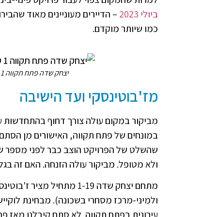
ביולי 2023
– הדיירים מעוניינים מאוד שהביר
כמו שיותר מוקדם.
יצחק שדה פתח תקווה 1 עד 19 - לפני-אחרי - מה יהיה עד ההריסה?
מז'בוטינסקי ועד הישיבה
מביקור במקום עולה צורך דחוף בהתחדשות עי
במונחים של פתח תקווה, האישורים מן הסתם ד
שהשלט של הפרויקט הוצב כבר לפני מספר שנ
ולא מטופל. מביקור עולה הזנחה. האם זה בג
מתחם יצחק שדה 1-19 מתחיל 
ולמיני-מרכז מסחרי בשכונה). מבחינת לוקי
עירונית בפתח תקווה. לא סתם קיבלנו מאז פר