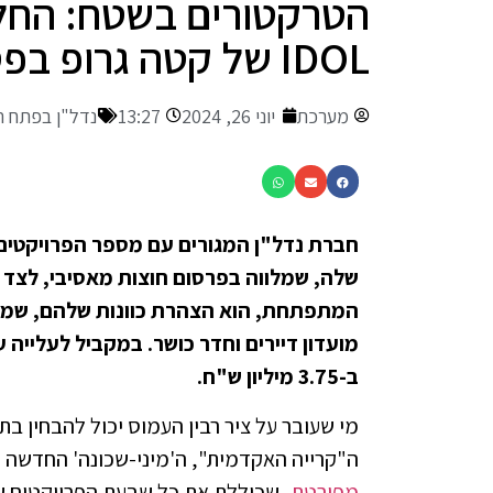
הטרקטורים בשטח: החלו
IDOL של קטה גרופ בפסגת הדר
מערכת
יוני 26, 2024
13:27
נדל"ן בפתח ת
חברת נדל"ן המגורים עם מספר הפרויקטים 
שלה, שמלווה בפרסום חוצות מאסיבי, לצד פר
המתפתחת, הוא הצהרת כוונות שלהם, שמכוון
מועדון דיירים וחדר כושר. במקביל לעלייה 
ב-3.75 מיליון ש"ח.
מי שעובר על ציר רבין העמוס יכול להבחין ב
ה"קרייה האקדמית", ה'מיני-שכונה' החדשה
מפורטת
, שכוללת את כל שבעת הפרויקטים של