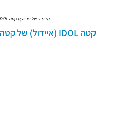
הדמיה של פרויקט קטה IDOL איידול של קטה גרופ בפסגת הדר פתח תקווה
קטה IDOL (איידול) של קטה גרופ על המפה