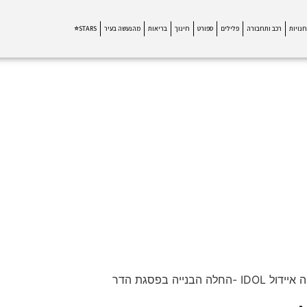
חנויות
רכב ותחבורה
פלילים
ספורט
חינוך
בריאות
מהנעשה בעיר
STARS⭐