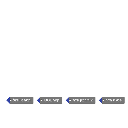
,
,
,
,
פסגת הדר
ציר רבין פ"ת
קטה IDOL
קטה איידול