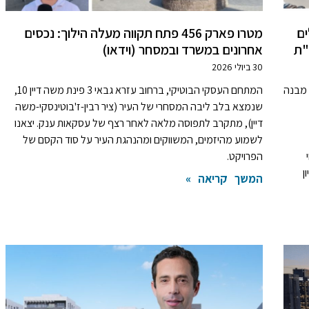
ון שקלים
מטרו פארק 456 פתח תקווה מעלה הילוך: נכסים
"ת
אחרונים במשרד ובמסחר (וידאו)
30 ביולי 2026
הטכנולוגי הענקי, שיוקם על ידי השותפות MedOne, מבנה
המתחם העסקי הבוטיקי, ברחוב עזרא גבאי 3 פינת משה דיין 10,
שנמצא בלב ליבה המסחרי של העיר (ציר רבין-ז'בוטינסקי-משה
דיין), מתקרב לתפוסה מלאה לאחר רצף של עסקאות ענק. יצאנו
לשמוע מהיזמים, המשווקים ומהנהגת העיר על סוד הקסם של
י
הפרויקט.
של כ-80 מיליון
המשך קריאה »