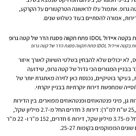
 IDOL (איידול) של קטה גרופ. אתמול עלו לראשונה הטרקטורים על הקרקע,
וה פסגת הדר של קטה גרופ
, לא יכולים שלא להבחין בשלטי השיווק לאורך איזור
בבניין המגורים הכי גדול של קטה גרופ, שידועה
 בעיקר בוטיקיים, נכנסת כאן לזירה מאתגרת יותר של
ייה שמחפשת דירות יוקרתיות בבניין יוקרתי.
 מגוון: 3,5, ו-6 חדרים, דירות גן, מיני פנטהאוזים ופנטהאוזים מפוארים. בין הדירות
המיועדות למכירה (במחירים של החל מ-25,000 ש"ח למ"ר): דירות 3 חדרים החל מ-2.7 מיליון שקל,
דירות 5 חדרים, 140 מ"ר ו22 מ"ר מרפסת החל מ-3.75 מיליון שקל, דירות 6 חדרים, 152 מ"ר ו- 22 מ"ר