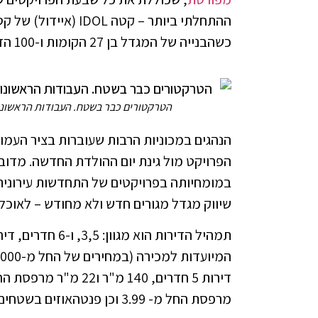
ההתחלתי ביותר – קטה
כשהבנייה של המגדל בן 27 הקומות ו-100 הדירות, אמורה להסתיים בעוד כשלוש שנים.
הטרקטורים כבר בשטח. העבודות הראשונות בקטה איידול IDOL פתח תקו
הנהגים במכוניות הרבות שעוברות בציר העמוס
הפרויקט מול גינת יום ההולדת החדשה. מדובר 
במומחיותה בפרויקטים של התחדשות עירונית,
שיווק מגדל מגורים חדש ולא מחודש – לאוכלוס
תמהיל הדירות הוא
מרפסת החל מ- 3.99 וכן פנטהאוזים בשטחים שונים הממוקמים בקומות 25-27.