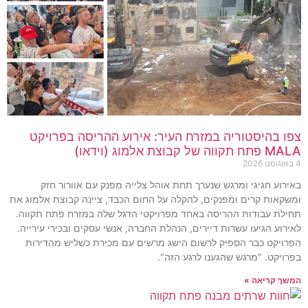
צפו בהיסטוריה במזרח העיר: אירוע ההריסה בפרויקט
MALA פתח תקווה של קבוצת אלמוג (וידאו)
4 באוגוסט 2026
באירוע חגיגי ומרגש שנערך תחת אוהל צלייה מפנק עם אוורור חזק
ומשקאות קרים ומפנקים, להקלה על החום הכבד, ציינה קבוצת אלמוג את
תחילת עבודות ההריסה באחד מפרויקטי הדגל שלה במזרח פתח תקווה.
לאירוע הגיעו עשרות דיירים, הנהלת החברה, אנשי עסקים ובכירי עירייה.
הפרויקט כבר הספיק לרשום הישג מרשים עם מכירת כשליש מהדירות
בפרויקט. "מרגש שהגענו לרגע הזה".
המשך קריאה »