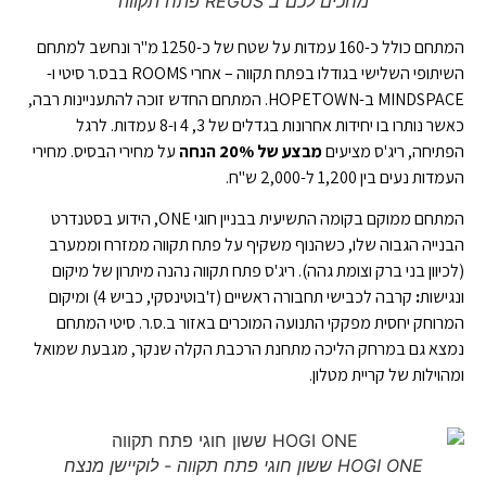
מחכים לכם ב REGUS פתח תקווה
המתחם כולל כ-160 עמדות על שטח של כ-1250 מ"ר ונחשב למתחם
השיתופי השלישי בגודלו בפתח תקווה – אחרי ROOMS בבס.ר סיטי ו-
MINDSPACE ב-HOPETOWN. המתחם החדש זוכה להתעניינות רבה,
כאשר נותרו בו יחידות אחרונות בגדלים של 3, 4 ו-8 עמדות. לרגל
הפתיחה, ריג'ס מציעים
מבצע של 20% הנחה
על מחירי הבסיס. מחירי
העמדות נעים בין 1,200 ל-2,000 ש"ח.
המתחם ממוקם בקומה התשיעית בבניין חוגי ONE, הידוע בסטנדרט
הבנייה הגבוה שלו, כשהנוף משקיף על פתח תקווה ממזרח וממערב
(לכיוון בני ברק וצומת גהה). ריג'ס פתח תקווה נהנה מיתרון של
מיקום
ונגישות
:
קרבה לכבישי תחבורה ראשיים (ז'בוטינסקי, כביש 4) ומיקום
המרוחק יחסית מפקקי התנועה המוכרים באזור ב.ס.ר. סיטי המתחם
נמצא גם במרחק הליכה מתחנת הרכבת הקלה שנקר, מגבעת שמואל
ומהוילות של קריית מטלון.
HOGI ONE ששון חוגי פתח תקווה - לוקיישן מנצח