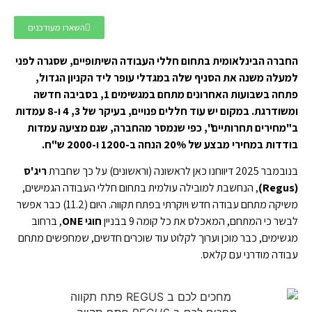
השארו מעודכנים
החברה הבינלאומית בתחום חללי העבודה השיתופיים, שסגרה לפני
למעלה משנה את הסניף שלה במגדלי עופר ליד הקניון הגדול,
פתחה בשבועות האחרונים מתחם במגשימים 1, בסביבה חדשה
ומשודרגת. במקום יש עוד חללים פנויים, בעיקר של 3, 4 ו-8 עמדות
ב"מחירים תחרותיים", כפי שנמסר מהחברה, שגם מציעה עמדות
בודדות במחירי מבצע של 20% הנחה ב-1200 ו-2000 ש"ח.
בנובמבר 2025 דיווחנו כאן לראשונה (וראשונים) על כך שחברת
ריג'ס
(Regus)
, הנחשבת למובילה עולמית בתחום חללי העבודה הגמישים,
משיקה מתחם עבודה חדש ויוקרתי בפתח תקווה. היום (11.2) כבר אפשר
לבשר כי המתחם, המאכלס את כל קומה 9 בבניין
חוגי ONE
, ברחוב
מגשימים, כבר מוכן וערוך לקלוט עוד שוכרים חדשים, שמחפשים מתחם
עבודה מודרני עם קלאס.