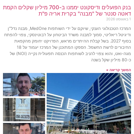
בנק הפועלים ודיסקונט יממנו ב-700 מיליון שקלים הקמת
דאטה סנטר של "מבנה" בקרית אריה פ"ת
1 באוגוסט 2026
המרכז הטכנולוגי הענקי, שיוקם על ידי השותפות MedOne, מבנה נדל"ן
ודיגיטל ריאליטי, סמוך למבנה משרד הביטחון על ז'בוטינסקי, צפוי להפתח
בסוף 2027. בשל קבלת ההיתרים מראש, הפרויקט יחומק מהקפאת
החיבורים לרשת החשמל. הספקו המתוכנן של המרכז יעמוד על 18
מגה-ואט, והוא צפוי להניב לשותפות הכנסה תפעולית נקייה (NOI) של
כ-80 מיליון שקל בשנה
המשך קריאה »