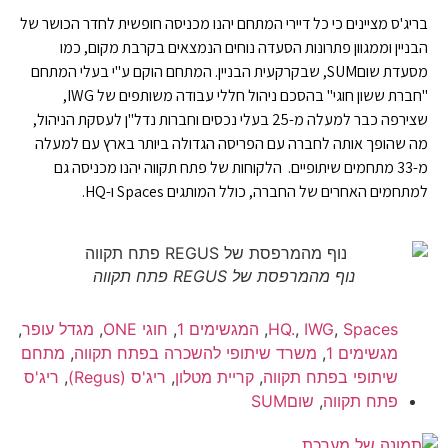
בריג'ס מציינים כי כל דיירי המתחם יהנו מכניסה חופשית לחדר הכושר של
הבניין וממגוון פתרונות הסעדה נוחים הנמצאים בקרבת מקום, כמו
מסעדת שוםSUM, שבקרקעית הבניין. המתחם הוקם ע"י בעלי המתחם
"חברת ששון חוגי" בהסכם ניהול חללי עבודה משותפים של IWG,
שצירפה כבר למעלה מ-25 בעלי נכסים וחברות נדל"ן לעסקת הניהול,
מה שהופך אותה לחברה עם הפריסה הגדולה ביותר בארץ עם למעלה
מ-33 מתחמים שיתופיים. הלקוחות של פתח תקווה יהנו מכניסה גם
למתחמים האחרים של החברה, כולל המותגים Spaces ו-HQ.
נוף מהמרפסת של REGUS פתח תקווה
Spaces
,
IWG
,
HQ.
,
המגשימים 1
,
חוגי ONE
,
מגדל עופר
,
מגשימים 1
,
משרד שיתופי להשכרה בפתח תקווה
,
מתחם
שיתופי בפתח תקווה
,
קריית מטלון
,
ריג'ס (Regus)
,
ריג'ס
פתח תקווה
,
שוםSUM