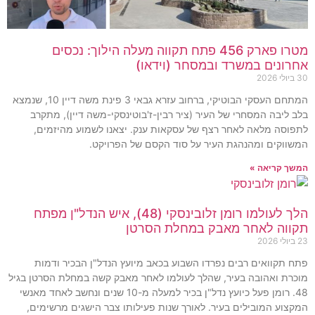
מטרו פארק 456 פתח תקווה מעלה הילוך: נכסים
אחרונים במשרד ובמסחר (וידאו)
30 ביולי 2026
המתחם העסקי הבוטיקי, ברחוב עזרא גבאי 3 פינת משה דיין 10, שנמצא
בלב ליבה המסחרי של העיר (ציר רבין-ז'בוטינסקי-משה דיין), מתקרב
לתפוסה מלאה לאחר רצף של עסקאות ענק. יצאנו לשמוע מהיזמים,
המשווקים ומהנהגת העיר על סוד הקסם של הפרויקט.
המשך קריאה »
הלך לעולמו רומן זלובינסקי (48), איש הנדל"ן מפתח
תקווה לאחר מאבק במחלת הסרטן
23 ביולי 2026
פתח תקוואים רבים נפרדו השבוע בכאב מיועץ הנדל"ן הבכיר ודמות
מוכרת ואהובה בעיר, שהלך לעולמו לאחר מאבק קשה במחלת הסרטן בגיל
48. רומן פעל כיועץ נדל"ן בכיר למעלה מ-10 שנים ונחשב לאחד מאנשי
המקצוע המובילים בעיר. לאורך שנות פעילותו צבר הישגים מרשימים,