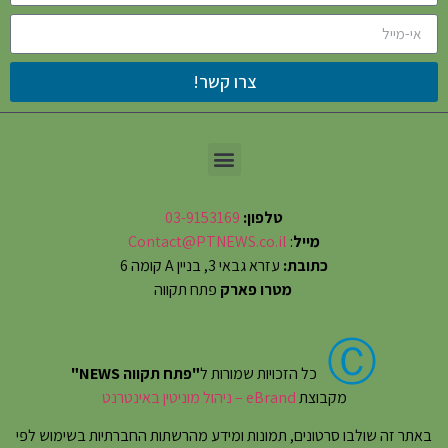
צרו קשר!
טלפון:
03-9153169
מייל
:
Contact@PTNEWS.co.il
כתובת:
עזרא גבאי 3, בניין A קומה 6
מטרו פארק
פתח תקווה
Ⓒ
כל הזכויות שמורות ל
"פתח תקווה NEWS"
מקבוצת
eBrand – ניהול מוניטין באינטרנט
באתר זה שולבו סרטונים, תמונות ומידע מהרשתות החברתיות בשימוש לפי