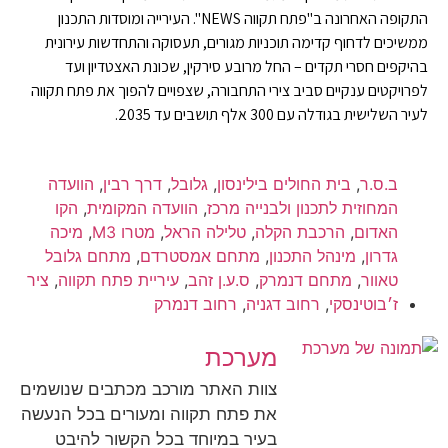
התקופה האחרונה ב"פתח תקווה NEWS". העירייה ומוסדות התכנון
ממשיכים לדחוף קדימה תוכניות מגורים, תעסוקה והתחדשות עירונית
בהיקפים חסרי תקדים – החל מרובע סירקין, שכונת האצטדיון ועד
לפרויקטים ענקיים סביב צירי התחבורה, שצפויים להפוך את פתח תקווה
לעיר השלישית בגודלה עם 300 אלף תושבים עד 2035.
ב.ס.ר
,
בית החולים בילינסון
,
גלובל
,
דרך רבין
,
הוועדה
המחוזית לתכנון ולבנייה מרכז
,
הוועדה המקומית
,
הקו
האדום
,
הרכבת הקלה
,
טלילה הראל
,
מטרו M3
,
מיכה
גדרון
,
מינהל התכנון
,
מתחם אמסטרדם
,
מתחם גלובל
טאוור
,
מתחם דנמרק
,
ס.ע.ן זהב
,
עיריית פתח תקווה
,
ציר
ז׳בוטינסקי
,
רחוב דגניה
,
רחוב דנמרק
מערכת
צוות האתר מורכב מכתבים שנושמים
את פתח תקווה ומעורים בכל הנעשה
בעיר במיוחד בכל הקשור להיבט