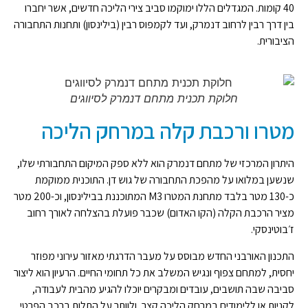
40 קומות. המגדלים הללו ימוקמו סביב צירי הליכה חדשים, אשר יחברו
בין דרך רבין לרחוב דנמרק, ועד לקמפוס רבין (בילינסון) ותחנות התחבורה
הציבורית.
חלוקת תכנית מתחם דנמרק לסיווגים
מטרו ורכבת קלה במרחק הליכה
היתרון המרכזי של מתחם דנמרק הוא ללא ספק המיקום התחבורתי שלו,
שנשען במלואו על מהפכת התחבורה של גוש דן. התוכנית ממוקמת
כ-130 מטר בלבד מתחנת המטרו M3 המתוכננת בבילינסון, וכ-200 מטר
מציר הרכבת הקלה (הקו האדום) שכבר פועלת בהצלחה לאורך רחוב
ז׳בוטינסקי.
התכנון האורבני החדש מבוסס על מעבר הדרגתי מאזור עירוני מפוזר
יחסית, למתחם צפוף ונגיש המשלב את כל תחומי החיים. הרעיון הוא ליצור
סביבה שבה תושבים, עובדים ומבקרים יוכלו להגיע מהבית לעבודה,
לקניות או ללימודים במרחק הליכה קצר, ולוותר על התלות ברכב הפרטי.