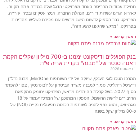
תחילת עבודות ההריסה באחד מפרויקטי הדגל שלה במזרח פתח תקווה.
לאירוע הגיעו עשרות דיירים, הנהלת החברה, אנשי עסקים ובכירי עירייה.
הפרויקט כבר הספיק לרשום הישג מרשים עם מכירת כשליש מהדירות
בפרויקט. "מרגש שהגענו לרגע הזה".
המשך קריאה »
בנק הפועלים ודיסקונט יממנו ב-700 מיליון שקלים הקמת
דאטה סנטר של "מבנה" בקרית אריה פ"ת
1 באוגוסט 2026
המרכז הטכנולוגי הענקי, שיוקם על ידי השותפות MedOne, מבנה נדל"ן
ודיגיטל ריאליטי, סמוך למבנה משרד הביטחון על ז'בוטינסקי, צפוי להפתח
בסוף 2027. בשל קבלת ההיתרים מראש, הפרויקט יחומק מהקפאת
החיבורים לרשת החשמל. הספקו המתוכנן של המרכז יעמוד על 18
מגה-ואט, והוא צפוי להניב לשותפות הכנסה תפעולית נקייה (NOI) של
כ-80 מיליון שקל בשנה
המשך קריאה »