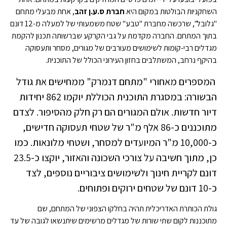
השחקניות הבולטות במקום היא
חברת ס.ע.ן זהב
, אחת מבעלי מתחם
"גלובל", שרכשה מחברת "טבע" שטח משמעותי של למעלה מ-12 דונם
בתוך המתחם. החברה מקדמת על גבי הקרקע שברשותה תכנון להקמת
מגדלים רבי-קומות לשימושים מעורבים של מגורים, מסחר ותעסוקה
בהיקף נרחב, המשתלבים בחזון העירוני הכולל של התוכנית.
המספרים מאחורי "מתחם דנמרק" ממחישים את גודל
הבשורה: במסגרת התוכנית הכוללת יוקמו 862 יחידות
דיור חדשות. אולם המגורים הם רק חלק מהסיפור. לצדם
מתוכננים כ-86 אלף מ"ר של שטחי תעסוקה חדישים,
כ-10,000 מ"ר המיועדים למסחר, ושטחי מלונאות. כמו
כן, מתוך חשיבה על צורכי השכונה והאזור, יוקצו כ-23.5
דונם לקריית חינוך ולשימושים ציבוריים נוספים, לצד
כ-10 דונם של שטחים ירוקים ופתוחים.
גולת הכותרת האדריכלית תהיה בחלקו הצפוני של המתחם, שם
מתוכננות לקום שתי שורות של מגדלים מרשימים שיתנשאו לגובה של עד