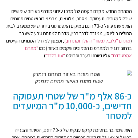
המתחם החדש מקדם הקמה של מרכז עירוני מודרני בעירוב שימושים
שיכלול מגורים, תעסוקה, מסחר, מלונאות, מבני ציבור ושטחים פתוחים.
הוא משתרע על כ-73 דונם במיקום האסטרטגי ביותר שיש: ממערב לבית
החולים בילינסון, ממזרח לדרך רבין, מדרום למתחם טבע לשעבר
(
מתחם "גלובל טאוור" ההולך ומתרחב)
, ומצפון למגדלי המגורים הקיימים
ברחוב דגניה ולמתחמים הסמוכים שקמים באזור (כמו
"מתחם
אמסטרדם"
עליו דיווחנו בעבר ופרויקט
"עוז בלנד"
).
שטח מוזנח באיזור מתחם דנמרק
כ-86 אלף מ"ר של שטחי תעסוקה
חדישים, כ-10,000 מ"ר המיועדים
למסחר
היות שמדובר בחטיבת קרקע ענקית של כ-73 דונם, הפיתוח והבנייה
בפועל יבוצעו על ידי יזמים פרטיים המחזיקים בקרקעות במתחם. אחת