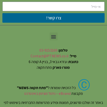
צרו קשר!
טלפון:
03-9153169
מייל
:
Contact@PTNEWS.co.il
כתובת:
עזרא גבאי 3, בניין A קומה 6
מטרו פארק
פתח תקווה
Ⓒ
כל הזכויות שמורות ל
"פתח תקווה NEWS"
מקבוצת
eBrand – ניהול מוניטין באינטרנט
באתר זה שולבו סרטונים, תמונות ומידע מהרשתות החברתיות בשימוש לפי