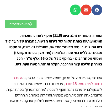
השארו מעודכנים
הוועדה המחוזית נתנה היום (31.5) תוקף לאחת התוכניות
המשמעותיות בפתח תקווה של דירות חדשות בטבורה של העיר ליד
בית החולים. ב"מיני שכונה" החדשה, שתכלול 73 דונם, גם יוקמו
מבנים הכוללים בתי ספר, מלונאות (עוד מלון בפתח תקווה?!)
ושטחי מסחר רבים – בהיקף כולל של כ-96 אלף מ"ר – הכל
במרחק הליכה קצר מהרכבת הקלה ותחנת המטרו העתידית.
אחרי תקופה ארוכה של תכנון, ציפייה ואישור שלבי ההפקדה
עליהם
דיווחנו לפני כמעט 4.5 שנים
, עכשיו זה כבר רשמי: הוועדה המחוזית
לתכנון ולבנייה מרכז נתנה תוקף לתוכנית "מתחם דנמרק" בפתח תקווה.
מדובר באחת התוכניות המשמעותיות והגדולות באזור בית החולים
בילינסון וציר ז׳בוטינסקי, אשר צפויה לשנות לחלוטין את קו הרקיע ואת
אופי מערב העיר.