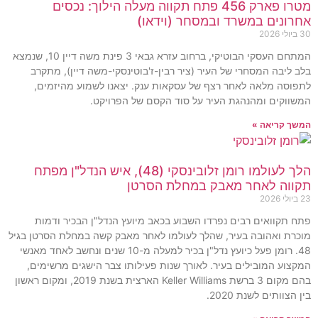
מטרו פארק 456 פתח תקווה מעלה הילוך: נכסים
אחרונים במשרד ובמסחר (וידאו)
30 ביולי 2026
המתחם העסקי הבוטיקי, ברחוב עזרא גבאי 3 פינת משה דיין 10, שנמצא
בלב ליבה המסחרי של העיר (ציר רבין-ז'בוטינסקי-משה דיין), מתקרב
לתפוסה מלאה לאחר רצף של עסקאות ענק. יצאנו לשמוע מהיזמים,
המשווקים ומהנהגת העיר על סוד הקסם של הפרויקט.
המשך קריאה »
הלך לעולמו רומן זלובינסקי (48), איש הנדל"ן מפתח
תקווה לאחר מאבק במחלת הסרטן
23 ביולי 2026
פתח תקוואים רבים נפרדו השבוע בכאב מיועץ הנדל"ן הבכיר ודמות
מוכרת ואהובה בעיר, שהלך לעולמו לאחר מאבק קשה במחלת הסרטן בגיל
48. רומן פעל כיועץ נדל"ן בכיר למעלה מ-10 שנים ונחשב לאחד מאנשי
המקצוע המובילים בעיר. לאורך שנות פעילותו צבר הישגים מרשימים,
בהם מקום 3 ברשת Keller Williams הארצית בשנת 2019, ומקום ראשון
בין הצוותים לשנת 2020.