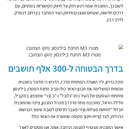
לשם כך, התוכנית שמה דגש חזק על חיזוק הקישוריות במתחם, עם
דרכים חדשות, שטחים מגוננים וחיזוק הציר המחבר בין רחוב דנמרק
לדרך רבין.
מטרו M3 תחנת בילינסון (הקו הצהוב)
בדרך הבטוחה ל-300 אלף תושבים
מיכה גדרון, יו"ר הוועדה המחוזית מרכז, הדגיש כי מדובר בתוכנית
מהותית המשלימה את תכנון האזור כולו סביב תחנת המטרו, בילינסון
ומתחמי העסקים של העיר כמו "גלובל" ו-"ב.ס.ר" שמצפון. במקביל,
טלילה הראל, מתכננת מחוז מרכז במינהל התכנון, ציינה שהתוכנית
תכלול "חזיתות פעילות וצירי מעבר חדשים לטובת שיפור הנגישות
הרגלית, לצד קריית חינוך מקיפה שתשרת את האזור כולו".
אישור התוכנית מצטרף למגמה הרחבה אותה אנו מסקרים לאורך